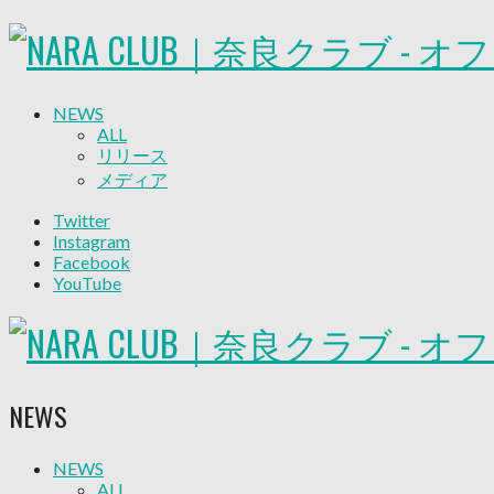
NEWS
ALL
リリース
メディア
試合情報
Twitter
グッズ
Instagram
ファンコミュニティ
Facebook
普及・育成
YouTube
ホームタウン
コラム
その他
TEAM
2026/27トップチーム
NEWS
2026/27トップチームスタッフ
ソシオス
バモス
NEWS
ALL
チアダンススクール