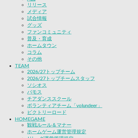
リリース
ボランティアチーム「volundeer」
メディア
ビクトリーロード
試合情報
HOMEGAME
グッズ
観戦ルール＆マナー
ファンコミュニティ
ホームゲーム運営管理規定
普及・育成
Jリーグ運営管理規定
ホームタウン
写真・動画使用ガイドライン
コラム
ロートフィールド奈良
その他
SCHEDULE
2026/27
TEAM
練習見学時のファンサービスについて
2026/27トップチーム
TICKET
2026/27トップチームスタッフ
奈良クラブ明治安田J3リーグ2026/27シーズン
ソシオス
奈良クラブ明治安田Ｊ3リーグ 2026/27シーズン
バモス
観戦ルール＆マナー
チアダンススクール
FANCOMMUNITY
ボランティアチーム「volundeer」
2026/27ファンコミュニティ
ビクトリーロード
サポートショップ
HOMEGAME
GOODS
観戦ルール＆マナー
オフィシャルストア（実店舗）
ホームゲーム運営管理規定
オンラインストア