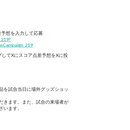
差予想を入力して応募
_219?
nsCampaign_219
プしてXにスコア点差予想をXに投
品を試合当日に場外グッズショッ
だきます。また、試合の来場者が
ざいます。