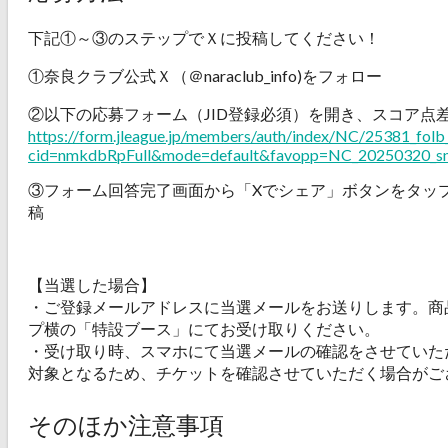
下記①～③のステップでＸに投稿してください！
①奈良クラブ公式Ｘ（＠naraclub_info)をフォロー
②以下の応募フォーム（JID登録必須）を開き、スコア点
https://form.jleague.jp/members/auth/index/NC/25381_folb
cid=nmkdbRpFull&mode=default&favopp=NC_20250320_s
③フォーム回答完了画面から「Xでシェア」ボタンをタッ
稿
【当選した場合】
・ご登録メールアドレスに当選メールをお送りします。商
プ横の「特設ブース」にてお受け取りください。
・受け取り時、スマホにて当選メールの確認をさせていた
対象となるため、チケットを確認させていただく場合がご
そのほか注意事項