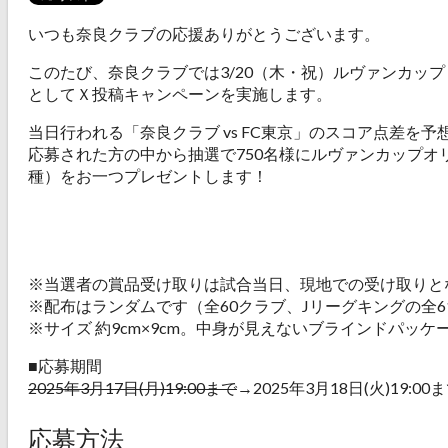
いつも奈良クラブの応援ありがとうございます。
このたび、奈良クラブでは3/20（木・祝）ルヴァンカップ 
としてＸ投稿キャンペーンを実施します。
当日行われる「奈良クラブ vs FC東京」のスコア点差を
応募された方の中から抽選で750名様にルヴァンカップオ
種）をお一つプレゼントします！
※当選者の賞品受け取りは試合当日、現地での受け取りと
※配布はランダムです（全60クラブ、Jリーグキングの全6
※サイズ 約9cm×9cm。中身が見えないブラインドパッ
■応募期間
2025年3月17日(月)19:00まで
→2025年3月18日(火)19:00
応募方法