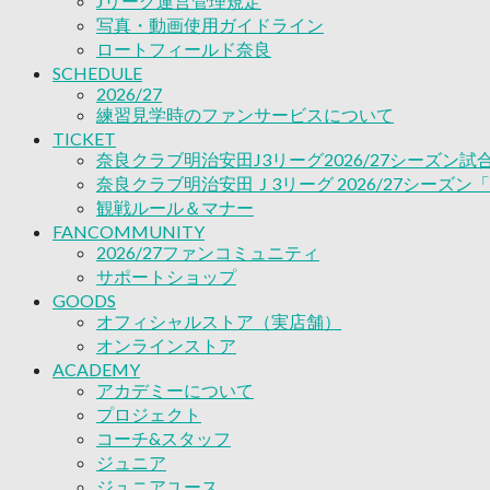
Jリーグ運営管理規定
ACADEMY
写真・動画使用ガイドライン
アカデミーについて
ロートフィールド奈良
プロジェクト
SCHEDULE
コーチ&スタッフ
2026/27
ジュニア
練習見学時のファンサービスについて
ジュニアユース
TICKET
ユース
奈良クラブ明治安田J3リーグ2026/27シーズン
練習拠点（ナラディーア）
奈良クラブ明治安田Ｊ3リーグ 2026/27シーズン
SCHOOL
観戦ルール＆マナー
CLUB
FANCOMMUNITY
2026/27 パートナー企業
2026/27ファンコミュニティ
パートナー募集
サポートショップ
クラブ理念
GOODS
クラブ情報
オフィシャルストア（実店舗）
サステナビリティ
オンラインストア
Web制作支援
ACADEMY
アカデミーについて
応援プロジェクト
プロジェクト
コーチ&スタッフ
ジュニア
ジュニアユース