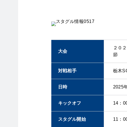
２０２
大会
節
対戦相手
栃木S
日時
202
キックオフ
14：
スタグル開始
11：0