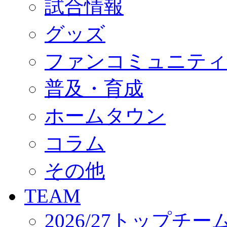
試合情報
オフィシャルストア（実店舗）
オンラインストア
ACADEMY
グッズ
アカデミーについて
プロジェクト
ファンコミュニティ
コーチ&スタッフ
ジュニア
ジュニアユース
普及・育成
ユース
練習拠点（ナラディーア）
ホームタウン
SCHOOL
CLUB
2026/27 パートナー企業
コラム
パートナー募集
クラブ理念
クラブ情報
その他
サステナビリティ
Web制作支援
TEAM
応援プロジェクト
2026/27トップチー