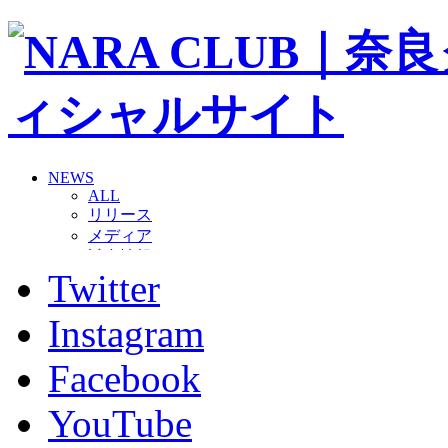
NEWS
ALL
リリース
メディア
試合情報
Twitter
グッズ
ファンコミュニティ
普及・育成
Instagram
ホームタウン
コラム
Facebook
その他
TEAM
YouTube
2026/27トップチーム
2026/27トップチームスタッフ