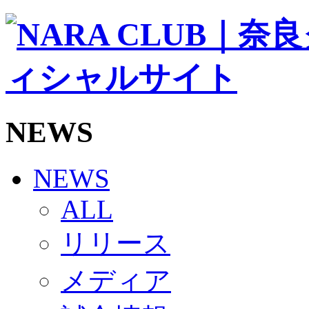
ソシオス
バモス
チアダンススクール
ボランティアチーム「volundeer」
ビクトリーロード
HOMEGAME
観戦ルール＆マナー
ホームゲーム運営管理規定
NEWS
Jリーグ運営管理規定
写真・動画使用ガイドライン
ロートフィールド奈良
SCHEDULE
NEWS
2026/27
練習見学時のファンサービスについて
ALL
TICKET
奈良クラブ明治安田J3リーグ2026/27シーズン試
リリース
奈良クラブ明治安田Ｊ3リーグ 2026/27シーズン
観戦ルール＆マナー
FANCOMMUNITY
メディア
2026/27ファンコミュニティ
サポートショップ
GOODS