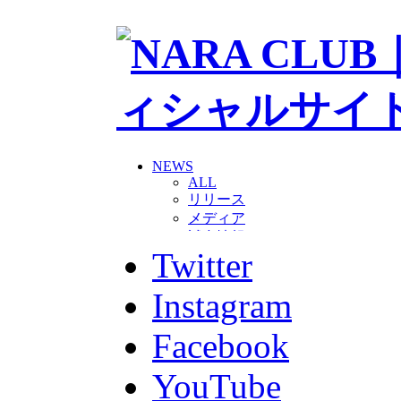
NEWS
ALL
リリース
メディア
試合情報
Twitter
グッズ
ファンコミュニティ
普及・育成
Instagram
ホームタウン
コラム
Facebook
その他
TEAM
YouTube
2026/27トップチーム