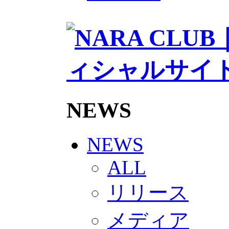
2026/27トップチームスタッフ
ソシオス
バモス
チアダンススクール
ボランティアチーム「volundeer
ビクトリーロード
HOMEGAME
観戦ルール＆マナー
ホームゲーム運営管理規定
Jリーグ運営管理規定
NEWS
写真・動画使用ガイドライン
ロートフィールド奈良
SCHEDULE
2026/27
NEWS
練習見学時のファンサービスに
TICKET
ALL
奈良クラブ明治安田J3リーグ202
奈良クラブ明治安田Ｊ3リーグ 20
リリース
観戦ルール＆マナー
FANCOMMUNITY
2026/27ファンコミュニティ
メディア
サポートショップ