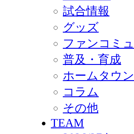
GOODS
オフィシャルストア（実店舗）
試合情報
オンラインストア
ACADEMY
グッズ
アカデミーについて
プロジェクト
コーチ&スタッフ
ファンコミ
ジュニア
ジュニアユース
ユース
普及・育成
練習拠点（ナラディーア）
SCHOOL
ホームタウ
CLUB
2026/27 パートナー企業
パートナー募集
コラム
クラブ理念
クラブ情報
サステナビリティ
その他
Web制作支援
応援プロジェクト
TEAM