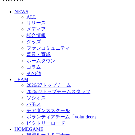
チアダンススクール
NEWS
ボランティアチーム「volundeer」
ALL
ビクトリーロード
リリース
HOMEGAME
メディア
観戦ルール＆マナー
試合情報
ホームゲーム運営管理規定
グッズ
Jリーグ運営管理規定
ファンコミュニティ
写真・動画使用ガイドライン
普及・育成
ロートフィールド奈良
ホームタウン
SCHEDULE
コラム
2026/27
練習見学時のファンサービスについて
その他
TICKET
TEAM
奈良クラブ明治安田J3リーグ2026/27シーズン試
2026/27トップチーム
合観戦チケット
2026/27トップチームスタッフ
奈良クラブ明治安田Ｊ3リーグ 2026/27シーズン
ソシオス
「鹿パス」
バモス
観戦ルール＆マナー
チアダンススクール
FANCOMMUNITY
ボランティアチーム「volundeer」
2026/27ファンコミュニティ
ビクトリーロード
サポートショップ
HOMEGAME
GOODS
観戦ルール＆マナー