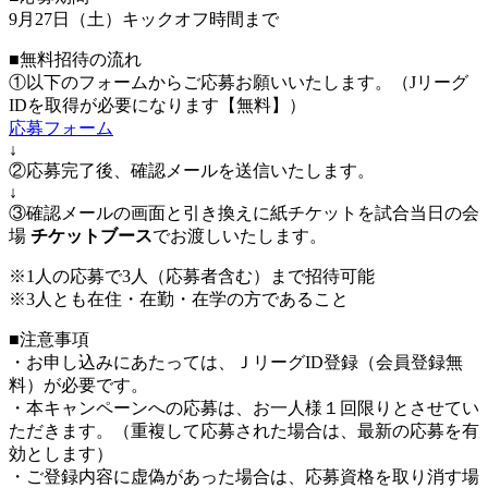
9月27日（土）キックオフ時間まで
■無料招待の流れ
①以下のフォームからご応募お願いいたします。（Jリーグ
IDを取得が必要になります【無料】）
応募フォーム
↓
②応募完了後、確認メールを送信いたします。
↓
③確認メールの画面と引き換えに紙チケットを試合当日の会
場
チケットブース
でお渡しいたします。
※1人の応募で3人（応募者含む）まで招待可能
※3人とも在住・在勤・在学の方であること
■注意事項
・お申し込みにあたっては、ＪリーグID登録（会員登録無
料）が必要です。
・本キャンペーンへの応募は、お一人様１回限りとさせてい
ただきます。（重複して応募された場合は、最新の応募を有
効とします）
・ご登録内容に虚偽があった場合は、応募資格を取り消す場