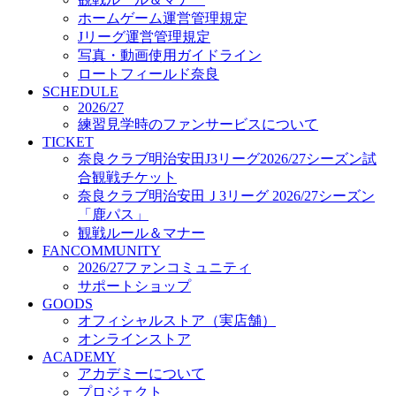
オフィシャルストア（実店舗）
ホームゲーム運営管理規定
オンラインストア
Jリーグ運営管理規定
ACADEMY
写真・動画使用ガイドライン
アカデミーについて
ロートフィールド奈良
プロジェクト
SCHEDULE
コーチ&スタッフ
2026/27
ジュニア
練習見学時のファンサービスについて
ジュニアユース
TICKET
奈良クラブ明治安田J3リーグ2026/27シーズン試
ユース
合観戦チケット
練習拠点（ナラディーア）
奈良クラブ明治安田Ｊ3リーグ 2026/27シーズン
SCHOOL
CLUB
「鹿パス」
2026/27 パートナー企業
観戦ルール＆マナー
パートナー募集
FANCOMMUNITY
クラブ理念
2026/27ファンコミュニティ
クラブ情報
サポートショップ
サステナビリティ
GOODS
オフィシャルストア（実店舗）
Web制作支援
オンラインストア
応援プロジェクト
ACADEMY
アカデミーについて
プロジェクト