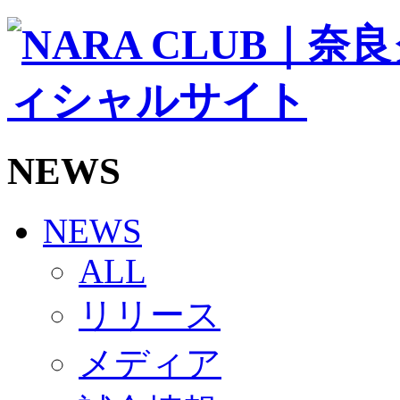
ソシオス
バモス
チアダンススクール
ボランティアチーム「volundeer」
ビクトリーロード
HOMEGAME
観戦ルール＆マナー
ホームゲーム運営管理規定
NEWS
Jリーグ運営管理規定
写真・動画使用ガイドライン
ロートフィールド奈良
SCHEDULE
NEWS
2026/27
練習見学時のファンサービスについて
ALL
TICKET
奈良クラブ明治安田J3リーグ2026/27シーズン試
リリース
奈良クラブ明治安田Ｊ3リーグ 2026/27シーズン
観戦ルール＆マナー
FANCOMMUNITY
メディア
2026/27ファンコミュニティ
サポートショップ
GOODS