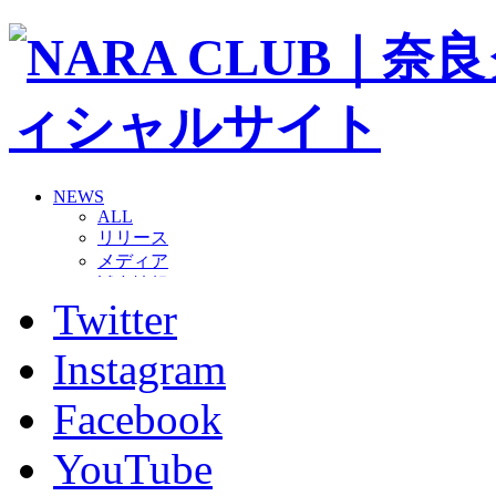
NEWS
ALL
リリース
メディア
試合情報
Twitter
グッズ
ファンコミュニティ
普及・育成
Instagram
ホームタウン
コラム
Facebook
その他
TEAM
YouTube
2026/27トップチーム
2026/27トップチームスタッフ