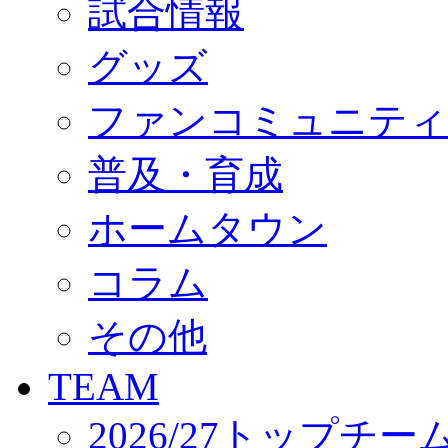
試合情報
オフィシャルストア（実店舗）
オンラインストア
ACADEMY
グッズ
アカデミーについて
プロジェクト
ファンコミュニティ
コーチ&スタッフ
ジュニア
ジュニアユース
普及・育成
ユース
練習拠点（ナラディーア）
ホームタウン
SCHOOL
CLUB
2026/27 パートナー企業
コラム
パートナー募集
クラブ理念
クラブ情報
その他
サステナビリティ
Web制作支援
TEAM
応援プロジェクト
2026/27トップチー