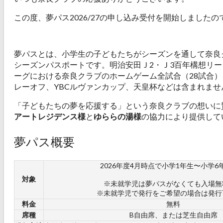
この度、夢パス2026/27の申し込み受付を開始しました
夢パスとは、小学生の子どもたちがシーズンを通して奈良
シーズンパスポートです。明治安田Ｊ2・Ｊ3百年構想リーグお
ーグにおける奈良クラブのホームゲーム全試合（28試合
レーオフ、YBCルヴァンカップ、天皇杯などは含まれませ
「子どもたちの夢を応援する」という奈良クラブの想いに
アートレジデンス様
と
ゆららの湯様
の協力により提供して
夢パス概要
2026年度4月時点で小学1年生〜小学6
対象
※未就学児は夢パスがなくても入場無
※未就学児で発行をご希望の場合は発行
料金
無料
席種
B自由席、または芝生自由席