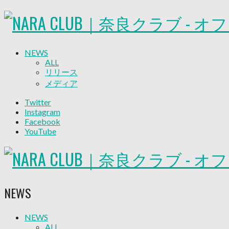
NEWS
ALL
リリース
メディア
試合情報
Twitter
グッズ
Instagram
ファンコミュニティ
Facebook
普及・育成
YouTube
ホームタウン
コラム
その他
TEAM
2026/27トップチーム
NEWS
2026/27トップチームスタッフ
ソシオス
バモス
NEWS
ALL
チアダンススクール