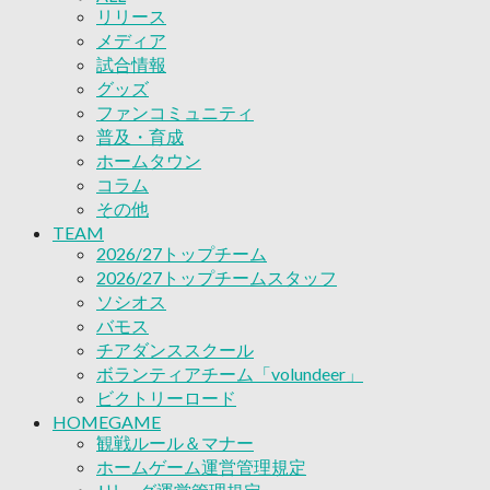
リリース
ボランティアチーム「volundeer」
メディア
ビクトリーロード
試合情報
HOMEGAME
グッズ
観戦ルール＆マナー
ファンコミュニティ
ホームゲーム運営管理規定
普及・育成
Jリーグ運営管理規定
ホームタウン
写真・動画使用ガイドライン
コラム
ロートフィールド奈良
その他
SCHEDULE
2026/27
TEAM
練習見学時のファンサービスについて
2026/27トップチーム
TICKET
2026/27トップチームスタッフ
奈良クラブ明治安田J3リーグ2026/27シーズン
ソシオス
奈良クラブ明治安田Ｊ3リーグ 2026/27シーズン
バモス
観戦ルール＆マナー
チアダンススクール
FANCOMMUNITY
ボランティアチーム「volundeer」
2026/27ファンコミュニティ
ビクトリーロード
サポートショップ
HOMEGAME
GOODS
観戦ルール＆マナー
オフィシャルストア（実店舗）
ホームゲーム運営管理規定
オンラインストア