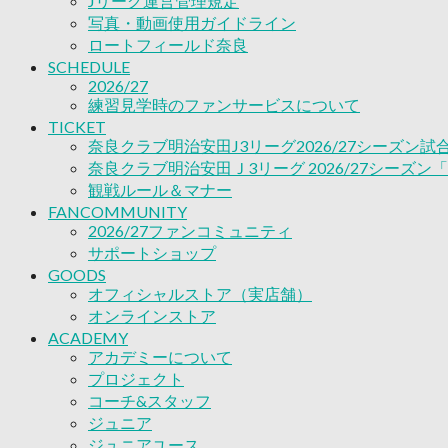
Jリーグ運営管理規定
ACADEMY
写真・動画使用ガイドライン
アカデミーについて
ロートフィールド奈良
プロジェクト
SCHEDULE
コーチ&スタッフ
2026/27
ジュニア
練習見学時のファンサービスについて
ジュニアユース
TICKET
ユース
奈良クラブ明治安田J3リーグ2026/27シーズン
練習拠点（ナラディーア）
奈良クラブ明治安田Ｊ3リーグ 2026/27シーズン
SCHOOL
観戦ルール＆マナー
CLUB
FANCOMMUNITY
2026/27 パートナー企業
2026/27ファンコミュニティ
パートナー募集
サポートショップ
クラブ理念
GOODS
クラブ情報
オフィシャルストア（実店舗）
サステナビリティ
オンラインストア
Web制作支援
ACADEMY
アカデミーについて
応援プロジェクト
プロジェクト
コーチ&スタッフ
ジュニア
ジュニアユース