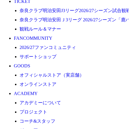
TICKET
プロジェクト
奈良クラブ明治安田J3リーグ2026/27シーズン試合
コーチ&スタッフ
奈良クラブ明治安田Ｊ3リーグ 2026/27シーズン「鹿
ジュニア
観戦ルール＆マナー
ジュニアユース
FANCOMMUNITY
ユース
2026/27ファンコミュニティ
練習拠点（ナラディーア）
サポートショップ
SCHOOL
GOODS
CLUB
オフィシャルストア（実店舗）
2026/27 パートナー企業
オンラインストア
パートナー募集
ACADEMY
クラブ理念
アカデミーについて
クラブ情報
プロジェクト
サステナビリティ
コーチ&スタッフ
Web制作支援