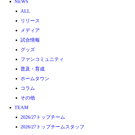
NEWS
2026/27トップチーム
ALL
2026/27トップチームスタッフ
リリース
ソシオス
メディア
バモス
試合情報
チアダンススクール
グッズ
ボランティアチーム「volundeer」
ファンコミュニティ
ビクトリーロード
普及・育成
HOMEGAME
ホームタウン
観戦ルール＆マナー
コラム
ホームゲーム運営管理規定
その他
Jリーグ運営管理規定
TEAM
写真・動画使用ガイドライン
2026/27トップチーム
ロートフィールド奈良
2026/27トップチームスタッフ
SCHEDULE