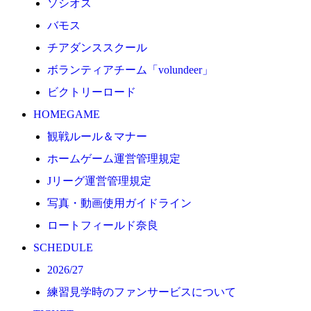
ソシオス
2026/27
バモス
練習見学時のファンサービスについて
チアダンススクール
TICKET
ボランティアチーム「volundeer」
奈良クラブ明治安田J3リーグ2026/27シーズン試合
ビクトリーロード
奈良クラブ明治安田Ｊ3リーグ 2026/27シーズン「鹿
HOMEGAME
観戦ルール＆マナー
観戦ルール＆マナー
FANCOMMUNITY
ホームゲーム運営管理規定
2026/27ファンコミュニティ
Jリーグ運営管理規定
サポートショップ
写真・動画使用ガイドライン
GOODS
ロートフィールド奈良
オフィシャルストア（実店舗）
SCHEDULE
オンラインストア
2026/27
ACADEMY
練習見学時のファンサービスについて
アカデミーについて