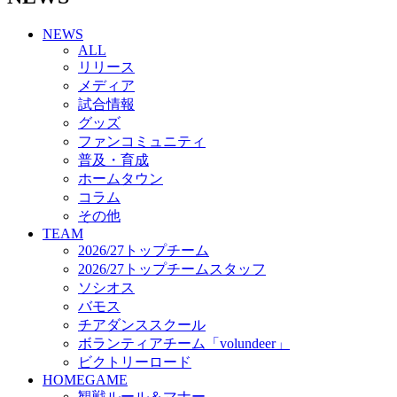
チアダンススクール
NEWS
ボランティアチーム「volundeer」
ALL
ビクトリーロード
リリース
HOMEGAME
メディア
観戦ルール＆マナー
試合情報
ホームゲーム運営管理規定
グッズ
Jリーグ運営管理規定
ファンコミュニティ
写真・動画使用ガイドライン
普及・育成
ロートフィールド奈良
ホームタウン
SCHEDULE
コラム
2026/27
練習見学時のファンサービスについて
その他
TICKET
TEAM
奈良クラブ明治安田J3リーグ2026/27シーズン試
2026/27トップチーム
合観戦チケット
2026/27トップチームスタッフ
奈良クラブ明治安田Ｊ3リーグ 2026/27シーズン
ソシオス
「鹿パス」
バモス
観戦ルール＆マナー
チアダンススクール
FANCOMMUNITY
ボランティアチーム「volundeer」
2026/27ファンコミュニティ
ビクトリーロード
サポートショップ
HOMEGAME
GOODS
観戦ルール＆マナー