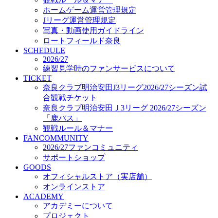
オフィシャルストア（実店舗）
ホームゲーム運営管理規定
オンラインストア
Jリーグ運営管理規定
ACADEMY
写真・動画使用ガイドライン
アカデミーについて
ロートフィールド奈良
プロジェクト
SCHEDULE
コーチ&スタッフ
2026/27
ジュニア
練習見学時のファンサービスについて
ジュニアユース
TICKET
奈良クラブ明治安田J3リーグ2026/27シーズン試
ユース
合観戦チケット
練習拠点（ナラディーア）
奈良クラブ明治安田Ｊ3リーグ 2026/27シーズン
SCHOOL
CLUB
「鹿パス」
2026/27 パートナー企業
観戦ルール＆マナー
パートナー募集
FANCOMMUNITY
クラブ理念
2026/27ファンコミュニティ
クラブ情報
サポートショップ
サステナビリティ
GOODS
オフィシャルストア（実店舗）
Web制作支援
オンラインストア
応援プロジェクト
ACADEMY
アカデミーについて
プロジェクト