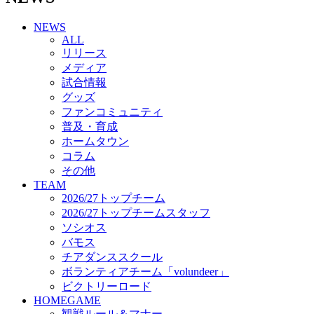
チアダンススクール
NEWS
ボランティアチーム「volundeer」
ALL
ビクトリーロード
リリース
HOMEGAME
メディア
観戦ルール＆マナー
試合情報
ホームゲーム運営管理規定
グッズ
Jリーグ運営管理規定
ファンコミュニティ
写真・動画使用ガイドライン
普及・育成
ロートフィールド奈良
ホームタウン
SCHEDULE
コラム
2026/27
練習見学時のファンサービスについて
その他
TICKET
TEAM
奈良クラブ明治安田J3リーグ2026/27シーズン試
2026/27トップチーム
合観戦チケット
2026/27トップチームスタッフ
奈良クラブ明治安田Ｊ3リーグ 2026/27シーズン
ソシオス
「鹿パス」
バモス
観戦ルール＆マナー
チアダンススクール
FANCOMMUNITY
ボランティアチーム「volundeer」
2026/27ファンコミュニティ
ビクトリーロード
サポートショップ
HOMEGAME
GOODS
観戦ルール＆マナー