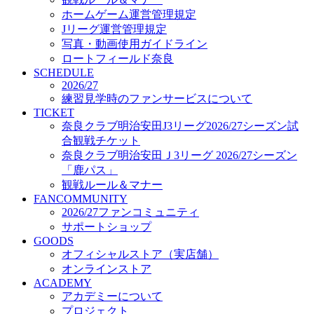
オフィシャルストア（実店舗）
ホームゲーム運営管理規定
オンラインストア
Jリーグ運営管理規定
ACADEMY
写真・動画使用ガイドライン
アカデミーについて
ロートフィールド奈良
プロジェクト
SCHEDULE
コーチ&スタッフ
2026/27
ジュニア
練習見学時のファンサービスについて
ジュニアユース
TICKET
奈良クラブ明治安田J3リーグ2026/27シーズン試
ユース
合観戦チケット
練習拠点（ナラディーア）
奈良クラブ明治安田Ｊ3リーグ 2026/27シーズン
SCHOOL
CLUB
「鹿パス」
2026/27 パートナー企業
観戦ルール＆マナー
パートナー募集
FANCOMMUNITY
クラブ理念
2026/27ファンコミュニティ
クラブ情報
サポートショップ
サステナビリティ
GOODS
オフィシャルストア（実店舗）
Web制作支援
オンラインストア
応援プロジェクト
ACADEMY
アカデミーについて
プロジェクト