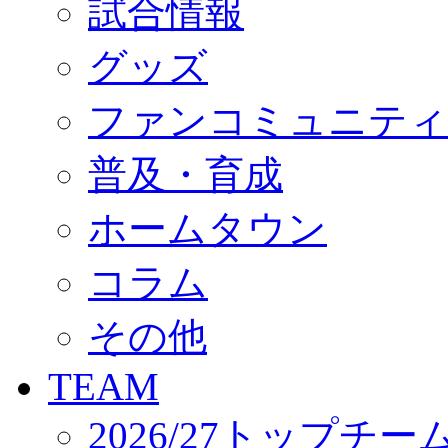
試合情報
オフィシャルストア（実店舗）
オンラインストア
ACADEMY
グッズ
アカデミーについて
プロジェクト
ファンコミュニティ
コーチ&スタッフ
ジュニア
ジュニアユース
普及・育成
ユース
練習拠点（ナラディーア）
ホームタウン
SCHOOL
CLUB
2026/27 パートナー企業
コラム
パートナー募集
クラブ理念
クラブ情報
その他
サステナビリティ
Web制作支援
TEAM
応援プロジェクト
2026/27トップチー