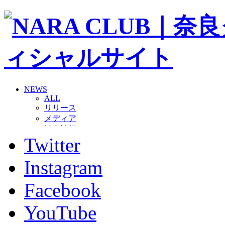
NEWS
ALL
リリース
メディア
試合情報
Twitter
グッズ
ファンコミュニティ
普及・育成
Instagram
ホームタウン
コラム
Facebook
その他
TEAM
YouTube
2026/27トップチーム
2026/27トップチームスタッフ