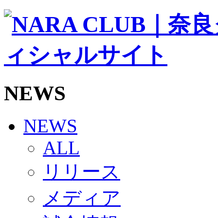
ソシオス
バモス
チアダンススクール
ボランティアチーム「volundeer」
ビクトリーロード
HOMEGAME
観戦ルール＆マナー
ホームゲーム運営管理規定
NEWS
Jリーグ運営管理規定
写真・動画使用ガイドライン
ロートフィールド奈良
SCHEDULE
NEWS
2026/27
練習見学時のファンサービスについて
ALL
TICKET
奈良クラブ明治安田J3リーグ2026/27シーズン試
リリース
奈良クラブ明治安田Ｊ3リーグ 2026/27シーズン
観戦ルール＆マナー
FANCOMMUNITY
メディア
2026/27ファンコミュニティ
サポートショップ
GOODS