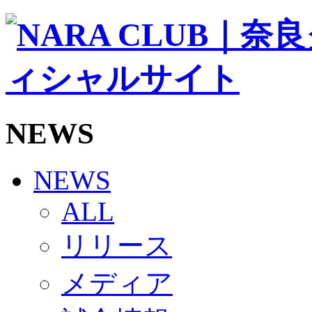
ソシオス
バモス
チアダンススクール
ボランティアチーム「volundeer」
ビクトリーロード
HOMEGAME
観戦ルール＆マナー
ホームゲーム運営管理規定
NEWS
Jリーグ運営管理規定
写真・動画使用ガイドライン
ロートフィールド奈良
SCHEDULE
NEWS
2026/27
練習見学時のファンサービスについて
ALL
TICKET
奈良クラブ明治安田J3リーグ2026/27シーズン試
リリース
奈良クラブ明治安田Ｊ3リーグ 2026/27シーズン
観戦ルール＆マナー
FANCOMMUNITY
メディア
2026/27ファンコミュニティ
サポートショップ
GOODS