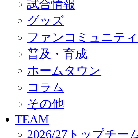
試合情報
オフィシャルストア（実店舗）
オンラインストア
ACADEMY
グッズ
アカデミーについて
プロジェクト
ファンコミュニティ
コーチ&スタッフ
ジュニア
ジュニアユース
普及・育成
ユース
練習拠点（ナラディーア）
ホームタウン
SCHOOL
CLUB
2026/27 パートナー企業
コラム
パートナー募集
クラブ理念
クラブ情報
その他
サステナビリティ
Web制作支援
TEAM
応援プロジェクト
2026/27トップチー