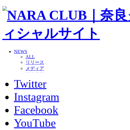
NEWS
ALL
リリース
メディア
試合情報
Twitter
グッズ
ファンコミュニティ
普及・育成
Instagram
ホームタウン
コラム
Facebook
その他
TEAM
YouTube
2026/27トップチーム
2026/27トップチームスタッフ