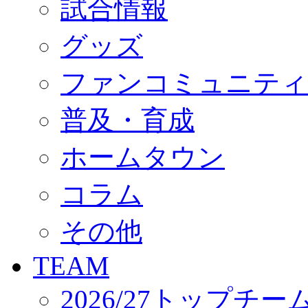
試合情報
オフィシャルストア（実店舗）
オンラインストア
ACADEMY
グッズ
アカデミーについて
プロジェクト
ファンコミュニティ
コーチ&スタッフ
ジュニア
ジュニアユース
普及・育成
ユース
練習拠点（ナラディーア）
ホームタウン
SCHOOL
CLUB
2026/27 パートナー企業
コラム
パートナー募集
クラブ理念
クラブ情報
その他
サステナビリティ
Web制作支援
TEAM
応援プロジェクト
2026/27トップチー