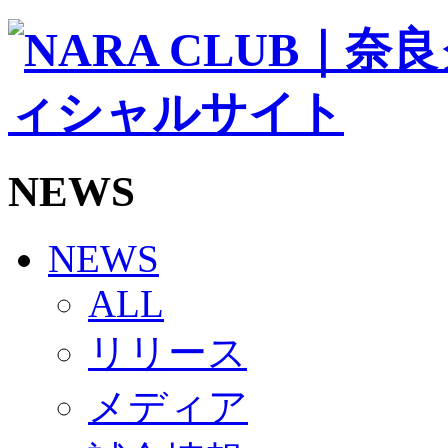
ソシオス
バモス
チアダンススクール
ボランティアチーム「volundeer」
ビクトリーロード
HOMEGAME
観戦ルール＆マナー
ホームゲーム運営管理規定
NEWS
Jリーグ運営管理規定
写真・動画使用ガイドライン
ロートフィールド奈良
SCHEDULE
NEWS
2026/27
練習見学時のファンサービスについて
ALL
TICKET
奈良クラブ明治安田J3リーグ2026/27シーズン試
リリース
奈良クラブ明治安田Ｊ3リーグ 2026/27シーズン
観戦ルール＆マナー
FANCOMMUNITY
メディア
2026/27ファンコミュニティ
サポートショップ
GOODS