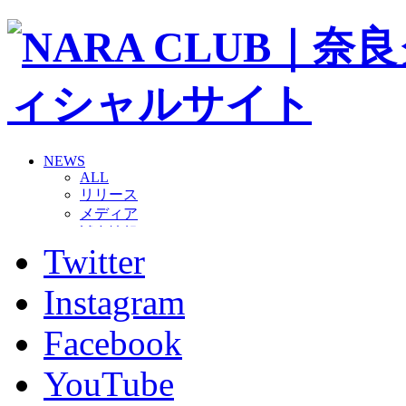
NEWS
ALL
リリース
メディア
試合情報
Twitter
グッズ
ファンコミュニティ
普及・育成
Instagram
ホームタウン
コラム
Facebook
その他
TEAM
YouTube
2026/27トップチーム
2026/27トップチームスタッフ