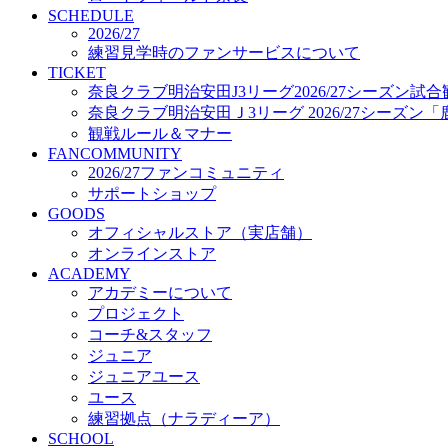
プロジェクト
SCHEDULE
コーチ&スタッフ
2026/27
練習見学時のファンサービスについて
ジュニア
TICKET
ジュニアユース
奈良クラブ明治安田J3リーグ2026/27シーズン試
ユース
奈良クラブ明治安田Ｊ3リーグ 2026/27シーズン
練習拠点（ナラディーア）
観戦ルール＆マナー
SCHOOL
FANCOMMUNITY
CLUB
2026/27ファンコミュニティ
2026/27 パートナー企業
サポートショップ
パートナー募集
GOODS
クラブ理念
オフィシャルストア（実店舗）
クラブ情報
オンラインストア
サステナビリティ
ACADEMY
Web制作支援
アカデミーについて
応援プロジェクト
プロジェクト
コーチ&スタッフ
ジュニア
ジュニアユース
ユース
練習拠点（ナラディーア）
SCHOOL