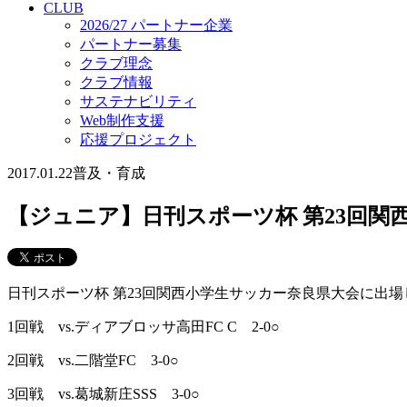
CLUB
2026/27 パートナー企業
パートナー募集
クラブ理念
クラブ情報
サステナビリティ
Web制作支援
応援プロジェクト
2017.01.22
普及・育成
【ジュニア】日刊スポーツ杯 第23回関
日刊スポーツ杯 第23回関西小学生サッカー奈良県大会に出
1回戦 vs.ディアブロッサ高田FC C 2-0○
2回戦 vs.二階堂FC 3-0○
3回戦 vs.葛城新庄SSS 3-0○