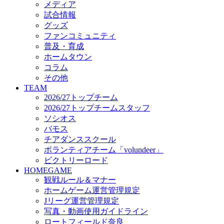
メディア
ビクトリーロード
試合情報
HOMEGAME
グッズ
観戦ルール＆マナー
ファンコミュニティ
ホームゲーム運営管理規定
普及・育成
Jリーグ運営管理規定
ホームタウン
写真・動画使用ガイドライン
コラム
ロートフィールド奈良
その他
SCHEDULE
TEAM
2026/27
2026/27トップチーム
練習見学時のファンサービスについて
2026/27トップチームスタッフ
TICKET
ソシオス
奈良クラブ明治安田J3リーグ2026/27シーズン試
バモス
奈良クラブ明治安田Ｊ3リーグ 2026/27シーズン
チアダンススクール
観戦ルール＆マナー
FANCOMMUNITY
ボランティアチーム「volundeer」
2026/27ファンコミュニティ
ビクトリーロード
サポートショップ
HOMEGAME
GOODS
観戦ルール＆マナー
オフィシャルストア（実店舗）
ホームゲーム運営管理規定
オンラインストア
Jリーグ運営管理規定
ACADEMY
写真・動画使用ガイドライン
アカデミーについて
ロートフィールド奈良