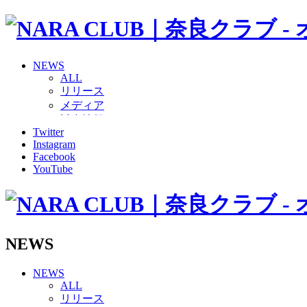
NEWS
ALL
リリース
メディア
試合情報
Twitter
グッズ
Instagram
ファンコミュニティ
Facebook
普及・育成
YouTube
ホームタウン
コラム
その他
TEAM
2026/27トップチーム
NEWS
2026/27トップチームスタッフ
ソシオス
NEWS
バモス
ALL
チアダンススクール
リリース
ボランティアチーム「volundeer」