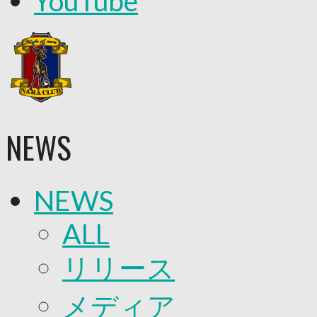
YouTube
2026/27トップチーム
2026/27トップチームスタッフ
ソシオス
バモス
チアダンススクール
ボランティアチーム「volundeer」
ビクトリーロード
HOMEGAME
観戦ルール＆マナー
NEWS
ホームゲーム運営管理規定
Jリーグ運営管理規定
写真・動画使用ガイドライン
ロートフィールド奈良
NEWS
SCHEDULE
2026/27
ALL
練習見学時のファンサービスについて
TICKET
リリース
奈良クラブ明治安田J3リーグ2026/27シーズン
奈良クラブ明治安田Ｊ3リーグ 2026/27シーズン
観戦ルール＆マナー
メディア
FANCOMMUNITY