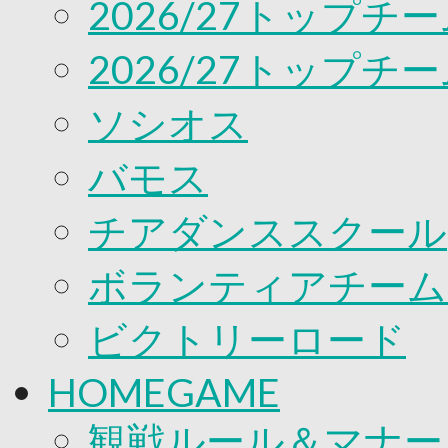
2026/27トップチ
応援プロジェクト
2026/27トップチ
ソシオス
バモス
チアダンススクール
ボランティアチーム「v
ビクトリーロード
HOMEGAME
観戦ルール＆マナー