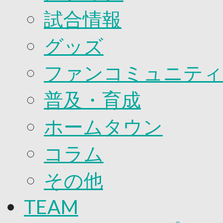
2026/27ファンコミュニティ
試合情報
サポートショップ
GOODS
オフィシャルストア（実店舗）
グッズ
オンラインストア
ACADEMY
アカデミーについて
ファンコミュニティ
プロジェクト
コーチ&スタッフ
普及・育成
ジュニア
ジュニアユース
ユース
ホームタウン
練習拠点（ナラディーア）
SCHOOL
コラム
CLUB
2026/27 パートナー企業
パートナー募集
その他
クラブ理念
クラブ情報
TEAM
サステナビリティ
Web制作支援