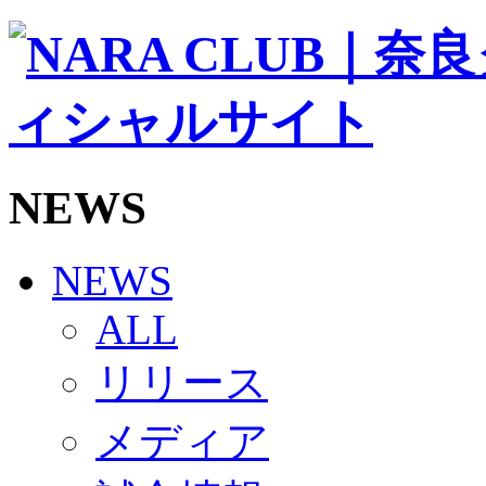
ソシオス
バモス
チアダンススクール
ボランティアチーム「volundeer」
ビクトリーロード
HOMEGAME
観戦ルール＆マナー
ホームゲーム運営管理規定
NEWS
Jリーグ運営管理規定
写真・動画使用ガイドライン
ロートフィールド奈良
SCHEDULE
NEWS
2026/27
練習見学時のファンサービスについて
ALL
TICKET
奈良クラブ明治安田J3リーグ2026/27シーズン試
リリース
奈良クラブ明治安田Ｊ3リーグ 2026/27シーズン
観戦ルール＆マナー
FANCOMMUNITY
メディア
2026/27ファンコミュニティ
サポートショップ
GOODS