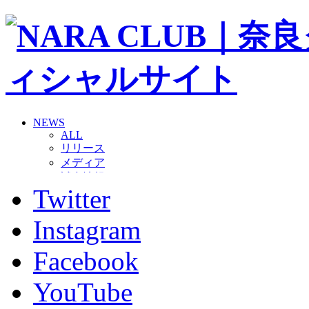
NEWS
ALL
リリース
メディア
試合情報
Twitter
グッズ
ファンコミュニティ
普及・育成
Instagram
ホームタウン
コラム
Facebook
その他
TEAM
YouTube
2026/27トップチーム
2026/27トップチームスタッフ