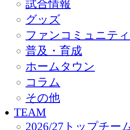
試合情報
オフィシャルストア（実店舗）
オンラインストア
ACADEMY
グッズ
アカデミーについて
プロジェクト
ファンコミュニティ
コーチ&スタッフ
ジュニア
ジュニアユース
普及・育成
ユース
練習拠点（ナラディーア）
ホームタウン
SCHOOL
CLUB
2026/27 パートナー企業
コラム
パートナー募集
クラブ理念
クラブ情報
その他
サステナビリティ
Web制作支援
TEAM
応援プロジェクト
2026/27トップチー