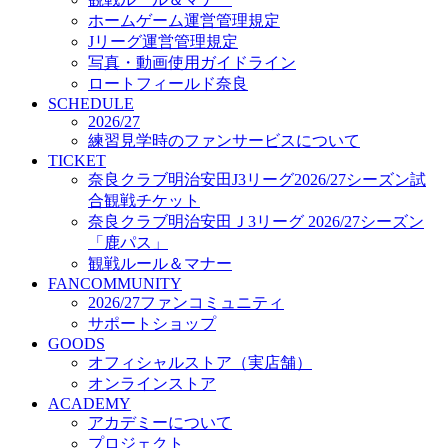
オフィシャルストア（実店舗）
ホームゲーム運営管理規定
オンラインストア
Jリーグ運営管理規定
ACADEMY
写真・動画使用ガイドライン
アカデミーについて
ロートフィールド奈良
プロジェクト
SCHEDULE
コーチ&スタッフ
2026/27
ジュニア
練習見学時のファンサービスについて
ジュニアユース
TICKET
奈良クラブ明治安田J3リーグ2026/27シーズン試
ユース
合観戦チケット
練習拠点（ナラディーア）
奈良クラブ明治安田Ｊ3リーグ 2026/27シーズン
SCHOOL
CLUB
「鹿パス」
2026/27 パートナー企業
観戦ルール＆マナー
パートナー募集
FANCOMMUNITY
クラブ理念
2026/27ファンコミュニティ
クラブ情報
サポートショップ
サステナビリティ
GOODS
オフィシャルストア（実店舗）
Web制作支援
オンラインストア
応援プロジェクト
ACADEMY
アカデミーについて
プロジェクト