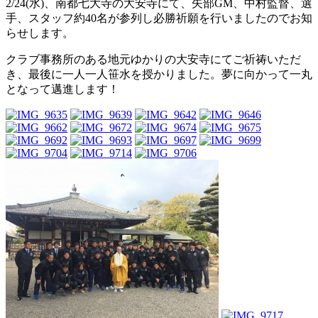
2/24(水)、南都七大寺の大安寺にて、矢部GM、中村監督、選
手、スタッフ約40名が参列し必勝祈願を行いましたのでお知
らせします。
クラブ事務所のある地元ゆかりの大安寺にてご祈祷いただ
き、最後に一人一人笹水を授かりました。夢に向かって一丸
となって邁進します！