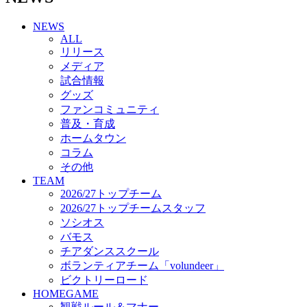
チアダンススクール
NEWS
ボランティアチーム「volundeer」
ALL
ビクトリーロード
リリース
HOMEGAME
メディア
観戦ルール＆マナー
試合情報
ホームゲーム運営管理規定
グッズ
Jリーグ運営管理規定
ファンコミュニティ
写真・動画使用ガイドライン
普及・育成
ロートフィールド奈良
ホームタウン
SCHEDULE
コラム
2026/27
練習見学時のファンサービスについて
その他
TICKET
TEAM
奈良クラブ明治安田J3リーグ2026/27シーズン試
2026/27トップチーム
合観戦チケット
2026/27トップチームスタッフ
奈良クラブ明治安田Ｊ3リーグ 2026/27シーズン
ソシオス
「鹿パス」
バモス
観戦ルール＆マナー
チアダンススクール
FANCOMMUNITY
ボランティアチーム「volundeer」
2026/27ファンコミュニティ
ビクトリーロード
サポートショップ
HOMEGAME
GOODS
観戦ルール＆マナー