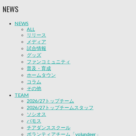
ソシオス
NEWS
バモス
チアダンススクール
ボランティアチーム「volundeer」
NEWS
ビクトリーロード
ALL
HOMEGAME
リリース
観戦ルール＆マナー
メディア
ホームゲーム運営管理規定
試合情報
Jリーグ運営管理規定
グッズ
写真・動画使用ガイドライン
ファンコミュニティ
ロートフィールド奈良
普及・育成
SCHEDULE
ホームタウン
2026/27
コラム
練習見学時のファンサービスについて
その他
TICKET
TEAM
奈良クラブ明治安田J3リーグ2026/27シーズン試
2026/27トップチーム
合観戦チケット
2026/27トップチームスタッフ
奈良クラブ明治安田Ｊ3リーグ 2026/27シーズン
ソシオス
「鹿パス」
バモス
観戦ルール＆マナー
チアダンススクール
FANCOMMUNITY
ボランティアチーム「volundeer」