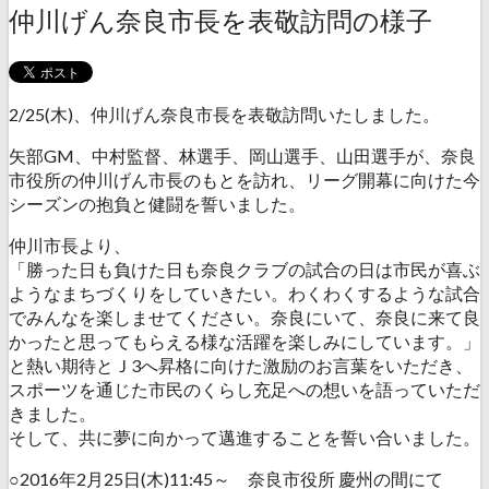
仲川げん奈良市長を表敬訪問の様子
2/25(木)、仲川げん奈良市長を表敬訪問いたしました。
矢部GM、中村監督、林選手、岡山選手、山田選手が、奈良
市役所の仲川げん市長のもとを訪れ、リーグ開幕に向けた今
シーズンの抱負と健闘を誓いました。
仲川市長より、
「勝った日も負けた日も奈良クラブの試合の日は市民が喜ぶ
ようなまちづくりをしていきたい。わくわくするような試合
でみんなを楽しませてください。奈良にいて、奈良に来て良
かったと思ってもらえる様な活躍を楽しみにしています。」
と熱い期待とＪ3へ昇格に向けた激励のお言葉をいただき、
スポーツを通じた市民のくらし充足への想いを語っていただ
きました。
そして、共に夢に向かって邁進することを誓い合いました。
○2016年2月25日(木)11:45～ 奈良市役所 慶州の間にて