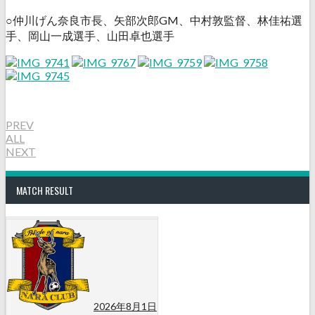
○仲川げん奈良市長、矢部次郎GM、中村敦監督、林佳祐選
手、岡山一成選手、山田卓也選手
PREV
ALL
NEXT
MATCH RESULT
2026年8月1日