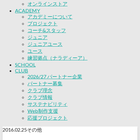
応援プロジェクト
オンラインストア
ACADEMY
アカデミーについて
プロジェクト
コーチ&スタッフ
ジュニア
ジュニアユース
ユース
練習拠点（ナラディーア）
SCHOOL
CLUB
2026/27 パートナー企業
パートナー募集
クラブ理念
クラブ情報
サステナビリティ
Web制作支援
応援プロジェクト
2016.02.25
その他