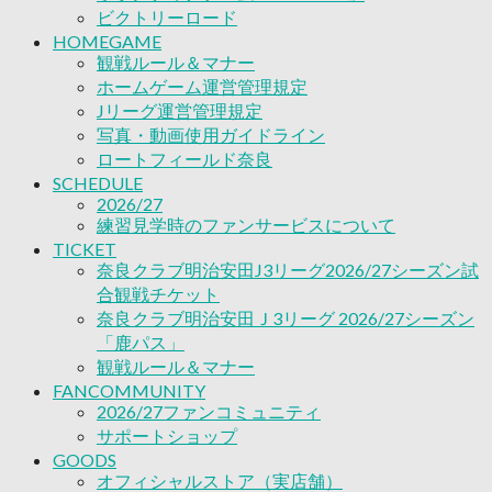
2026/27ファンコミュニティ
ビクトリーロード
サポートショップ
HOMEGAME
GOODS
観戦ルール＆マナー
オフィシャルストア（実店舗）
ホームゲーム運営管理規定
オンラインストア
Jリーグ運営管理規定
ACADEMY
写真・動画使用ガイドライン
アカデミーについて
ロートフィールド奈良
プロジェクト
SCHEDULE
コーチ&スタッフ
2026/27
ジュニア
練習見学時のファンサービスについて
ジュニアユース
TICKET
ユース
奈良クラブ明治安田J3リーグ2026/27シーズン試
練習拠点（ナラディーア）
合観戦チケット
SCHOOL
奈良クラブ明治安田Ｊ3リーグ 2026/27シーズン
CLUB
「鹿パス」
2026/27 パートナー企業
観戦ルール＆マナー
パートナー募集
FANCOMMUNITY
クラブ理念
2026/27ファンコミュニティ
クラブ情報
サポートショップ
サステナビリティ
GOODS
Web制作支援
オフィシャルストア（実店舗）