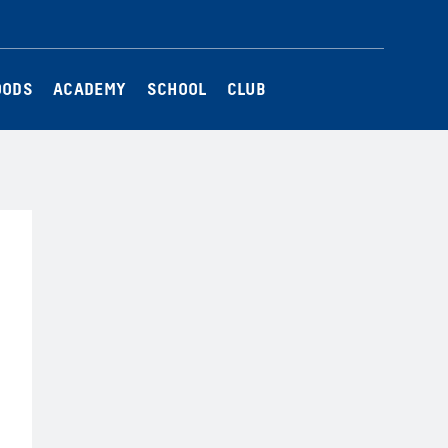
Twitter
Instagram
Facebook
YouTube
OODS
ACADEMY
SCHOOL
CLUB