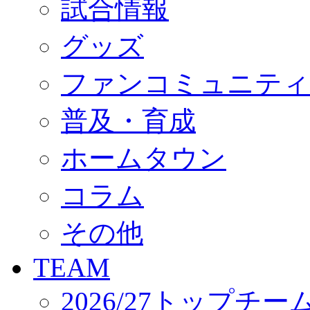
試合情報
オフィシャルストア（実店舗）
オンラインストア
ACADEMY
グッズ
アカデミーについて
プロジェクト
ファンコミュニティ
コーチ&スタッフ
ジュニア
ジュニアユース
普及・育成
ユース
練習拠点（ナラディーア）
ホームタウン
SCHOOL
CLUB
2026/27 パートナー企業
コラム
パートナー募集
クラブ理念
クラブ情報
その他
サステナビリティ
Web制作支援
TEAM
応援プロジェクト
2026/27トップチー