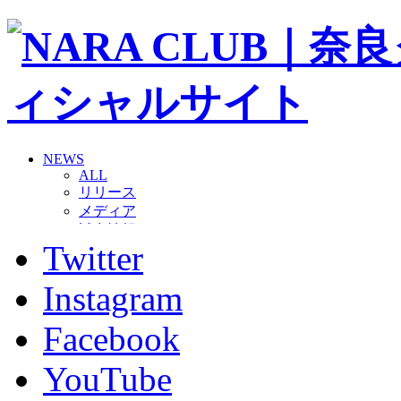
NEWS
ALL
リリース
メディア
試合情報
Twitter
グッズ
ファンコミュニティ
普及・育成
Instagram
ホームタウン
コラム
Facebook
その他
TEAM
YouTube
2026/27トップチーム
2026/27トップチームスタッフ