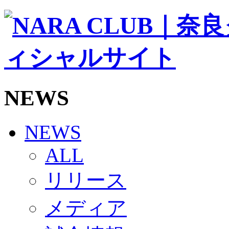
ソシオス
バモス
チアダンススクール
ボランティアチーム「volundeer」
ビクトリーロード
HOMEGAME
観戦ルール＆マナー
ホームゲーム運営管理規定
NEWS
Jリーグ運営管理規定
写真・動画使用ガイドライン
ロートフィールド奈良
SCHEDULE
NEWS
2026/27
練習見学時のファンサービスについて
ALL
TICKET
奈良クラブ明治安田J3リーグ2026/27シーズン試
リリース
奈良クラブ明治安田Ｊ3リーグ 2026/27シーズン
観戦ルール＆マナー
FANCOMMUNITY
メディア
2026/27ファンコミュニティ
サポートショップ
GOODS