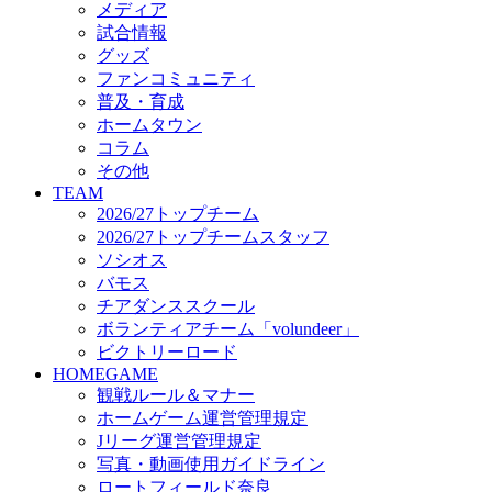
メディア
ビクトリーロード
試合情報
HOMEGAME
グッズ
観戦ルール＆マナー
ファンコミュニティ
ホームゲーム運営管理規定
普及・育成
Jリーグ運営管理規定
ホームタウン
写真・動画使用ガイドライン
コラム
ロートフィールド奈良
その他
SCHEDULE
TEAM
2026/27
2026/27トップチーム
練習見学時のファンサービスについて
2026/27トップチームスタッフ
TICKET
ソシオス
奈良クラブ明治安田J3リーグ2026/27シーズン試
バモス
奈良クラブ明治安田Ｊ3リーグ 2026/27シーズン
チアダンススクール
観戦ルール＆マナー
FANCOMMUNITY
ボランティアチーム「volundeer」
2026/27ファンコミュニティ
ビクトリーロード
サポートショップ
HOMEGAME
GOODS
観戦ルール＆マナー
オフィシャルストア（実店舗）
ホームゲーム運営管理規定
オンラインストア
Jリーグ運営管理規定
ACADEMY
写真・動画使用ガイドライン
アカデミーについて
ロートフィールド奈良