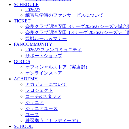
プロジェクト
SCHEDULE
コーチ&スタッフ
2026/27
練習見学時のファンサービスについて
ジュニア
TICKET
ジュニアユース
奈良クラブ明治安田J3リーグ2026/27シーズン試
ユース
奈良クラブ明治安田Ｊ3リーグ 2026/27シーズン
練習拠点（ナラディーア）
観戦ルール＆マナー
SCHOOL
FANCOMMUNITY
CLUB
2026/27ファンコミュニティ
2026/27 パートナー企業
サポートショップ
パートナー募集
GOODS
クラブ理念
オフィシャルストア（実店舗）
クラブ情報
オンラインストア
サステナビリティ
ACADEMY
Web制作支援
アカデミーについて
応援プロジェクト
プロジェクト
コーチ&スタッフ
ジュニア
ジュニアユース
ユース
練習拠点（ナラディーア）
SCHOOL