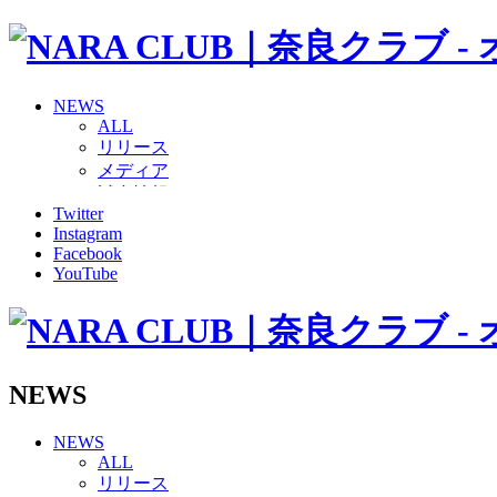
NEWS
ALL
リリース
メディア
試合情報
Twitter
グッズ
Instagram
ファンコミュニティ
Facebook
普及・育成
YouTube
ホームタウン
コラム
その他
TEAM
2026/27トップチーム
NEWS
2026/27トップチームスタッフ
ソシオス
NEWS
バモス
ALL
チアダンススクール
リリース
ボランティアチーム「volundeer」