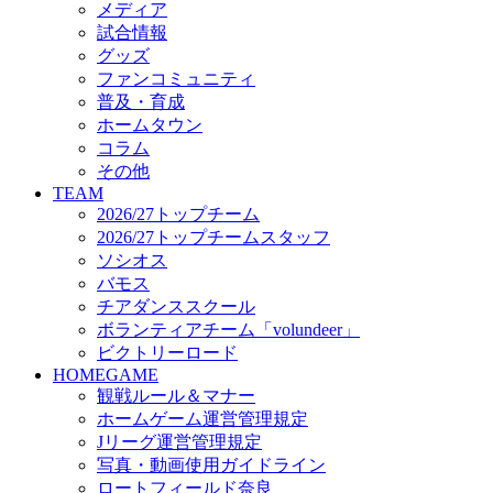
メディア
ビクトリーロード
試合情報
HOMEGAME
グッズ
観戦ルール＆マナー
ファンコミュニティ
ホームゲーム運営管理規定
普及・育成
Jリーグ運営管理規定
ホームタウン
写真・動画使用ガイドライン
コラム
ロートフィールド奈良
その他
SCHEDULE
TEAM
2026/27
2026/27トップチーム
練習見学時のファンサービスについて
2026/27トップチームスタッフ
TICKET
ソシオス
奈良クラブ明治安田J3リーグ2026/27シーズン試
バモス
奈良クラブ明治安田Ｊ3リーグ 2026/27シーズン
チアダンススクール
観戦ルール＆マナー
FANCOMMUNITY
ボランティアチーム「volundeer」
2026/27ファンコミュニティ
ビクトリーロード
サポートショップ
HOMEGAME
GOODS
観戦ルール＆マナー
オフィシャルストア（実店舗）
ホームゲーム運営管理規定
オンラインストア
Jリーグ運営管理規定
ACADEMY
写真・動画使用ガイドライン
アカデミーについて
ロートフィールド奈良