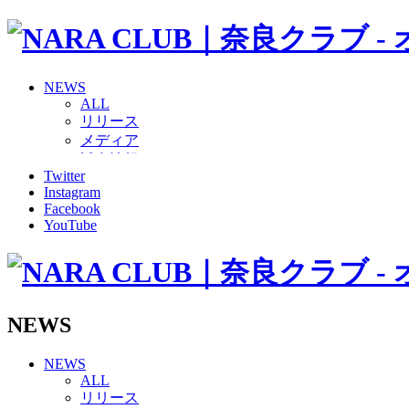
NEWS
ALL
リリース
メディア
試合情報
Twitter
グッズ
Instagram
ファンコミュニティ
Facebook
普及・育成
YouTube
ホームタウン
コラム
その他
TEAM
2026/27トップチーム
NEWS
2026/27トップチームスタッフ
ソシオス
NEWS
バモス
ALL
チアダンススクール
リリース
ボランティアチーム「volundeer」