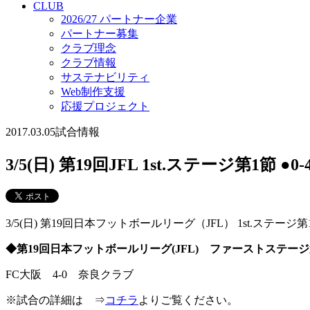
CLUB
2026/27 パートナー企業
パートナー募集
クラブ理念
クラブ情報
サステナビリティ
Web制作支援
応援プロジェクト
2017.03.05
試合情報
3/5(日) 第19回JFL 1st.ステージ第1節 ●0
3/5(日) 第19回日本フットボールリーグ（JFL） 1st.ス
◆第19回日本フットボールリーグ(JFL) ファーストステージ
FC大阪 4-0 奈良クラブ
※試合の詳細は ⇒
コチラ
よりご覧ください。