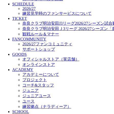
プロジェクト
SCHEDULE
コーチ&スタッフ
2026/27
練習見学時のファンサービスについて
ジュニア
TICKET
ジュニアユース
奈良クラブ明治安田J3リーグ2026/27シーズン試
ユース
奈良クラブ明治安田Ｊ3リーグ 2026/27シーズン
練習拠点（ナラディーア）
観戦ルール＆マナー
SCHOOL
FANCOMMUNITY
CLUB
2026/27ファンコミュニティ
2026/27 パートナー企業
サポートショップ
パートナー募集
GOODS
クラブ理念
オフィシャルストア（実店舗）
クラブ情報
オンラインストア
サステナビリティ
ACADEMY
Web制作支援
アカデミーについて
応援プロジェクト
プロジェクト
コーチ&スタッフ
ジュニア
ジュニアユース
ユース
練習拠点（ナラディーア）
SCHOOL