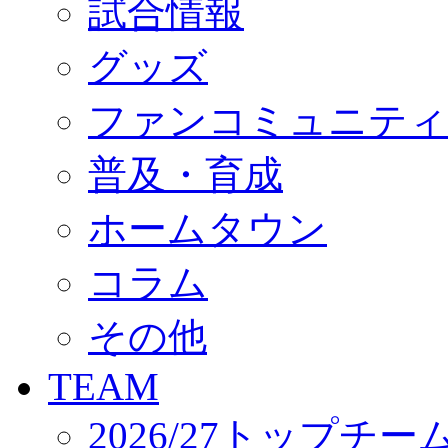
試合情報
オフィシャルストア（実店舗）
オンラインストア
ACADEMY
グッズ
アカデミーについて
プロジェクト
ファンコミュニティ
コーチ&スタッフ
ジュニア
ジュニアユース
普及・育成
ユース
練習拠点（ナラディーア）
ホームタウン
SCHOOL
CLUB
2026/27 パートナー企業
コラム
パートナー募集
クラブ理念
クラブ情報
その他
サステナビリティ
Web制作支援
TEAM
応援プロジェクト
2026/27トップチー