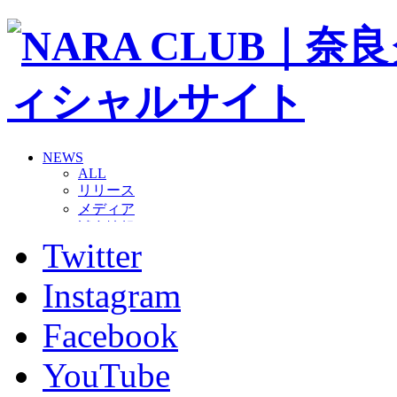
NEWS
ALL
リリース
メディア
試合情報
Twitter
グッズ
ファンコミュニティ
普及・育成
Instagram
ホームタウン
コラム
Facebook
その他
TEAM
YouTube
2026/27トップチーム
2026/27トップチームスタッフ