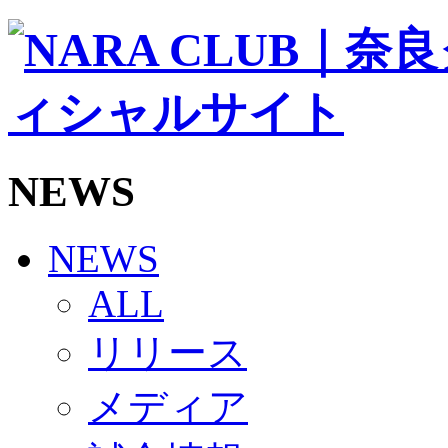
ソシオス
バモス
チアダンススクール
ボランティアチーム「volundeer」
ビクトリーロード
HOMEGAME
観戦ルール＆マナー
ホームゲーム運営管理規定
NEWS
Jリーグ運営管理規定
写真・動画使用ガイドライン
ロートフィールド奈良
SCHEDULE
NEWS
2026/27
練習見学時のファンサービスについて
ALL
TICKET
奈良クラブ明治安田J3リーグ2026/27シーズン試
リリース
奈良クラブ明治安田Ｊ3リーグ 2026/27シーズン
観戦ルール＆マナー
FANCOMMUNITY
メディア
2026/27ファンコミュニティ
サポートショップ
GOODS