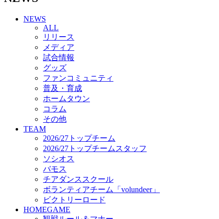
チアダンススクール
NEWS
ボランティアチーム「volundeer」
ALL
ビクトリーロード
リリース
HOMEGAME
メディア
観戦ルール＆マナー
試合情報
ホームゲーム運営管理規定
グッズ
Jリーグ運営管理規定
ファンコミュニティ
写真・動画使用ガイドライン
普及・育成
ロートフィールド奈良
ホームタウン
SCHEDULE
コラム
2026/27
練習見学時のファンサービスについて
その他
TICKET
TEAM
奈良クラブ明治安田J3リーグ2026/27シーズン試
2026/27トップチーム
合観戦チケット
2026/27トップチームスタッフ
奈良クラブ明治安田Ｊ3リーグ 2026/27シーズン
ソシオス
「鹿パス」
バモス
観戦ルール＆マナー
チアダンススクール
FANCOMMUNITY
ボランティアチーム「volundeer」
2026/27ファンコミュニティ
ビクトリーロード
サポートショップ
HOMEGAME
GOODS
観戦ルール＆マナー