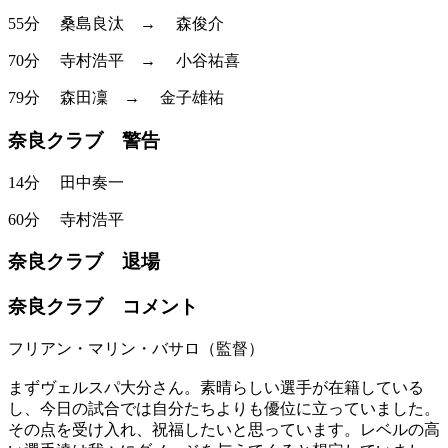
55分
桑島良汰
→
森俊介
70分
寺村浩平
→
小谷祐喜
79分
森田凜
→
金子雄祐
奈良クラブ 警告
14分
田中奏一
60分
寺村浩平
奈良クラブ 退場
奈良クラブ コメント
フリアン・マリン・バサロ（監督）
まずヴェルスパ大分さん。素晴らしい選手が在籍している
し、今日の試合では自分たちよりも優位に立っていました。
その点を受け入れ、祝福したいと思っています。レベルの高