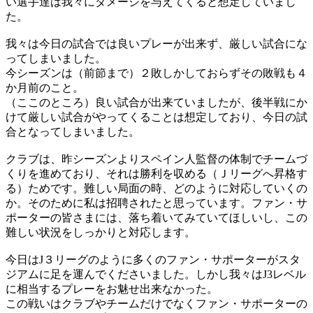
い選手達は我々にダメージを与えてくると想定していまし
た。
我々は今日の試合では良いプレーが出来ず、厳しい試合にな
ってしまいました。
今シーズンは（前節まで）２敗しかしておらずその敗戦も４
か月前のこと。
（ここのところ）良い試合が出来ていましたが、後半戦にか
けて厳しい試合がやってくることは想定しており、今日の試
合となってしまいました。
クラブは、昨シーズンよりスペイン人監督の体制でチームづ
くりを進めており、それは勝利を収める（Ｊリーグへ昇格す
る）ためです。難しい局面の時、どのように対応していくの
か。そのために私は招聘されたと思っています。ファン・サ
ポーターの皆さまには、落ち着いてみていてほしいし、この
難しい状況をしっかりと対応します。
今日はJ３リーグのように多くのファン・サポーターがスタ
ジアムに足を運んでくださいました。しかし我々はJ3レベル
に相当するプレーをお魅せ出来なかった。
この戦いはクラブやチームだけでなくファン・サポーターの