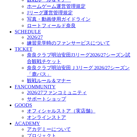
オフィシャルストア（実店舗）
ホームゲーム運営管理規定
オンラインストア
Jリーグ運営管理規定
ACADEMY
写真・動画使用ガイドライン
アカデミーについて
ロートフィールド奈良
プロジェクト
SCHEDULE
コーチ&スタッフ
2026/27
ジュニア
練習見学時のファンサービスについて
ジュニアユース
TICKET
奈良クラブ明治安田J3リーグ2026/27シーズン試
ユース
合観戦チケット
練習拠点（ナラディーア）
奈良クラブ明治安田Ｊ3リーグ 2026/27シーズン
SCHOOL
CLUB
「鹿パス」
2026/27 パートナー企業
観戦ルール＆マナー
パートナー募集
FANCOMMUNITY
クラブ理念
2026/27ファンコミュニティ
クラブ情報
サポートショップ
サステナビリティ
GOODS
オフィシャルストア（実店舗）
Web制作支援
オンラインストア
応援プロジェクト
ACADEMY
アカデミーについて
プロジェクト