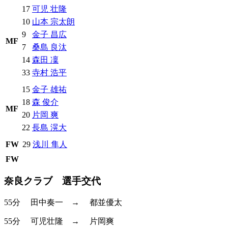
17
可児 壮隆
10
山本 宗太朗
9
金子 昌広
MF
7
桑島 良汰
14
森田 凜
33
寺村 浩平
15
金子 雄祐
18
森 俊介
MF
20
片岡 爽
22
長島 滉大
FW
29
浅川 隼人
FW
奈良クラブ 選手交代
55分
田中奏一
→
都並優太
55分
可児壮隆
→
片岡爽