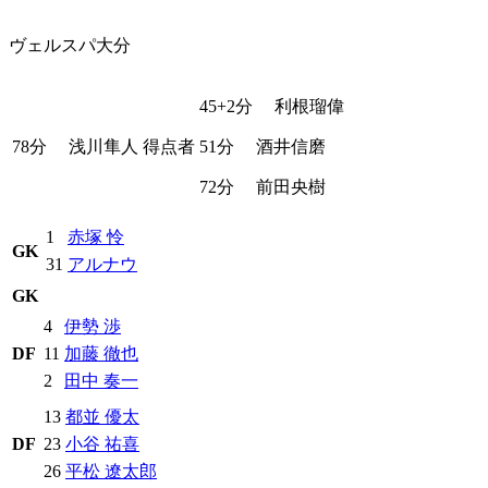
ヴェルスパ大分
45+2分
利根瑠偉
78分
浅川隼人
得点者
51分
酒井信磨
72分
前田央樹
1
赤塚 怜
GK
31
アルナウ
GK
4
伊勢 渉
DF
11
加藤 徹也
2
田中 奏一
13
都並 優太
DF
23
小谷 祐喜
26
平松 遼太郎