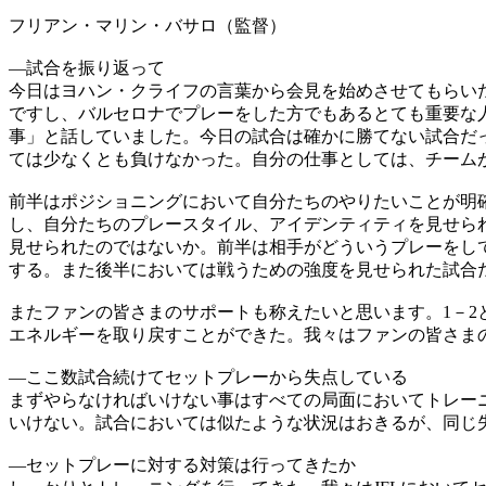
フリアン・マリン・バサロ（監督）
―試合を振り返って
今日はヨハン・クライフの言葉から会見を始めさせてもらい
ですし、バルセロナでプレーをした方でもあるとても重要な
事」と話していました。今日の試合は確かに勝てない試合だ
ては少なくとも負けなかった。自分の仕事としては、チーム
前半はポジショニングにおいて自分たちのやりたいことが明
し、自分たちのプレースタイル、アイデンティティを見せら
見せられたのではないか。前半は相手がどういうプレーをし
する。また後半においては戦うための強度を見せられた試合
またファンの皆さまのサポートも称えたいと思います。1－
エネルギーを取り戻すことができた。我々はファンの皆さま
―ここ数試合続けてセットプレーから失点している
まずやらなければいけない事はすべての局面においてトレー
いけない。試合においては似たような状況はおきるが、同じ
―セットプレーに対する対策は行ってきたか