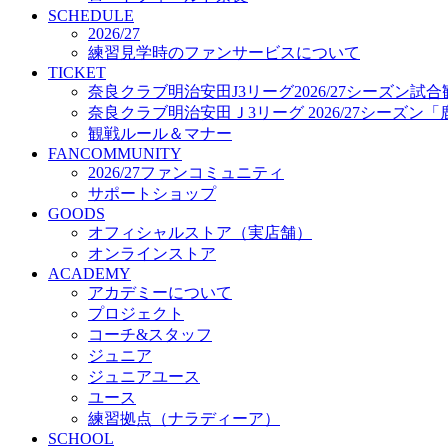
プロジェクト
SCHEDULE
コーチ&スタッフ
2026/27
練習見学時のファンサービスについて
ジュニア
TICKET
ジュニアユース
奈良クラブ明治安田J3リーグ2026/27シーズン試
ユース
奈良クラブ明治安田Ｊ3リーグ 2026/27シーズン
練習拠点（ナラディーア）
観戦ルール＆マナー
SCHOOL
FANCOMMUNITY
CLUB
2026/27ファンコミュニティ
2026/27 パートナー企業
サポートショップ
パートナー募集
GOODS
クラブ理念
オフィシャルストア（実店舗）
クラブ情報
オンラインストア
サステナビリティ
ACADEMY
Web制作支援
アカデミーについて
応援プロジェクト
プロジェクト
コーチ&スタッフ
ジュニア
ジュニアユース
ユース
練習拠点（ナラディーア）
SCHOOL