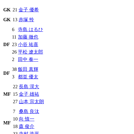
GK
21
金子 優希
GK
13
赤塚 怜
6
寺島 はるひ
11
加藤 徹也
DF
23
小谷 祐喜
26
平松 遼太郎
2
田中 奏一
38
飯田 真輝
DF
3
都並 優太
22
長島 滉大
MF
15
金子 雄祐
27
山本 宗太朗
7
桑島 良汰
10
向 慎一
MF
18
森 俊介
33
寺村 浩平