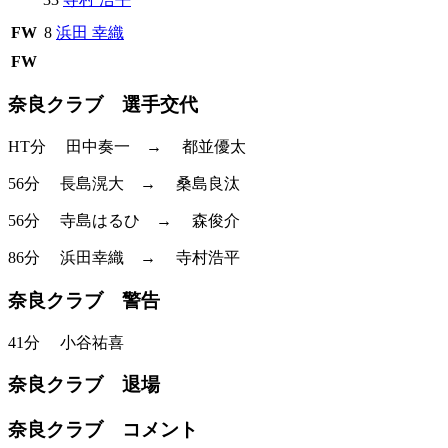
FW
8
浜田 幸織
FW
奈良クラブ 選手交代
HT分
田中奏一
→
都並優太
56分
長島滉大
→
桑島良汰
56分
寺島はるひ
→
森俊介
86分
浜田幸織
→
寺村浩平
奈良クラブ 警告
41分
小谷祐喜
奈良クラブ 退場
奈良クラブ コメント