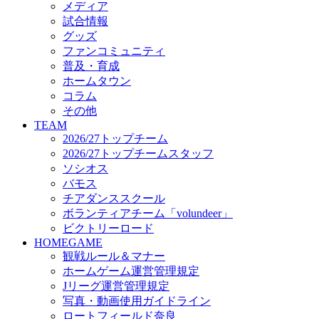
メディア
ビクトリーロード
試合情報
HOMEGAME
グッズ
観戦ルール＆マナー
ファンコミュニティ
ホームゲーム運営管理規定
普及・育成
Jリーグ運営管理規定
ホームタウン
写真・動画使用ガイドライン
コラム
ロートフィールド奈良
その他
SCHEDULE
TEAM
2026/27
2026/27トップチーム
練習見学時のファンサービスについて
2026/27トップチームスタッフ
TICKET
ソシオス
奈良クラブ明治安田J3リーグ2026/27シーズン試
バモス
奈良クラブ明治安田Ｊ3リーグ 2026/27シーズン
チアダンススクール
観戦ルール＆マナー
FANCOMMUNITY
ボランティアチーム「volundeer」
2026/27ファンコミュニティ
ビクトリーロード
サポートショップ
HOMEGAME
GOODS
観戦ルール＆マナー
オフィシャルストア（実店舗）
ホームゲーム運営管理規定
オンラインストア
Jリーグ運営管理規定
ACADEMY
写真・動画使用ガイドライン
アカデミーについて
ロートフィールド奈良