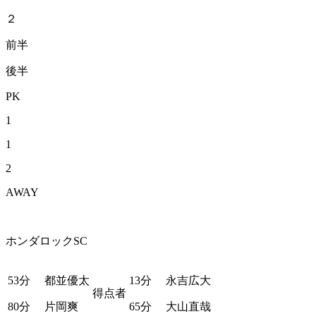
２
前半
後半
PK
1
1
2
AWAY
ホンダロックSC
53分
都並優太
13分
永吉広大
得点者
80分
片岡爽
65分
大山直哉