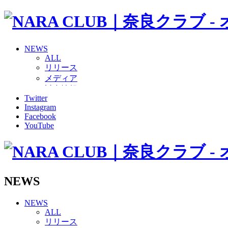
NEWS
ALL
リリース
メディア
試合情報
Twitter
グッズ
Instagram
ファンコミュニティ
Facebook
普及・育成
YouTube
ホームタウン
コラム
その他
TEAM
2026/27トップチーム
NEWS
2026/27トップチームスタッフ
ソシオス
NEWS
バモス
ALL
チアダンススクール
リリース
ボランティアチーム「volundeer」