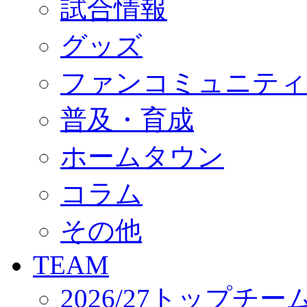
試合情報
オフィシャルストア（実店舗）
オンラインストア
ACADEMY
グッズ
アカデミーについて
プロジェクト
ファンコミュニティ
コーチ&スタッフ
ジュニア
ジュニアユース
普及・育成
ユース
練習拠点（ナラディーア）
ホームタウン
SCHOOL
CLUB
2026/27 パートナー企業
コラム
パートナー募集
クラブ理念
クラブ情報
その他
サステナビリティ
Web制作支援
TEAM
応援プロジェクト
2026/27トップチー