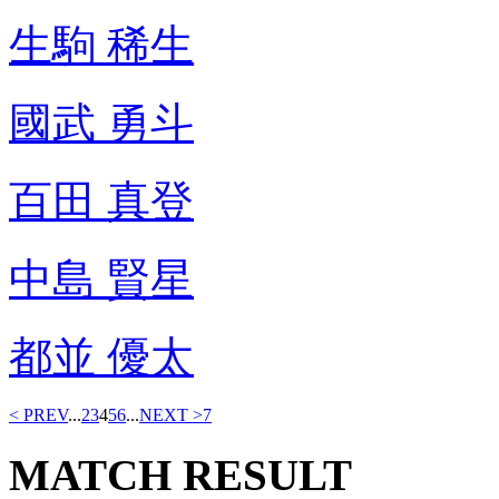
生駒 稀生
國武 勇斗
百田 真登
中島 賢星
都並 優太
< PREV
...
2
3
4
5
6
...
NEXT >
7
MATCH RESULT