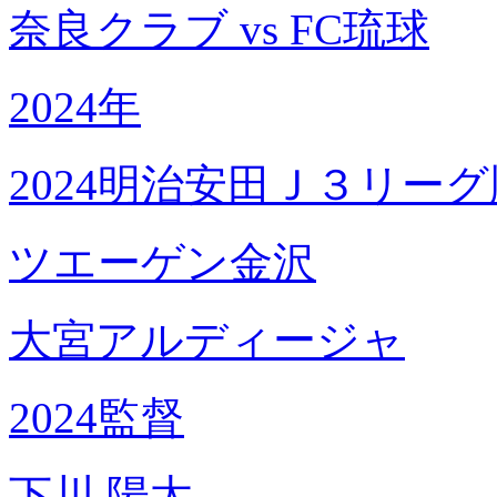
奈良クラブ vs FC琉球
2024年
2024明治安田Ｊ３リー
ツエーゲン金沢
大宮アルディージャ
2024監督
下川 陽太