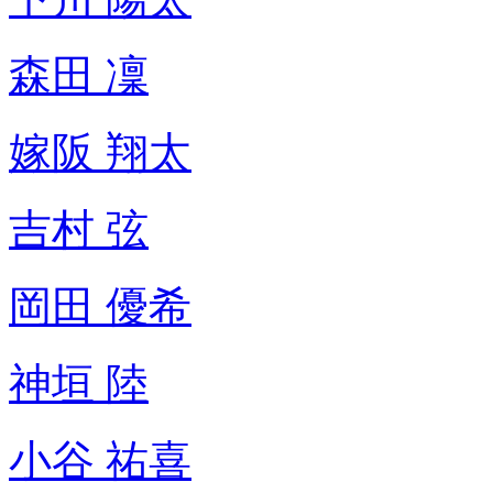
森田 凜
嫁阪 翔太
吉村 弦
岡田 優希
神垣 陸
小谷 祐喜