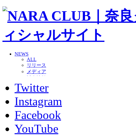
NEWS
ALL
リリース
メディア
試合情報
Twitter
グッズ
ファンコミュニティ
普及・育成
Instagram
ホームタウン
コラム
Facebook
その他
TEAM
YouTube
2026/27トップチーム
2026/27トップチームスタッフ