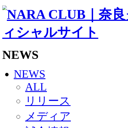
ソシオス
バモス
チアダンススクール
ボランティアチーム「volundeer」
ビクトリーロード
HOMEGAME
観戦ルール＆マナー
ホームゲーム運営管理規定
NEWS
Jリーグ運営管理規定
写真・動画使用ガイドライン
ロートフィールド奈良
SCHEDULE
NEWS
2026/27
練習見学時のファンサービスについて
ALL
TICKET
奈良クラブ明治安田J3リーグ2026/27シーズン試
リリース
奈良クラブ明治安田Ｊ3リーグ 2026/27シーズン
観戦ルール＆マナー
FANCOMMUNITY
メディア
2026/27ファンコミュニティ
サポートショップ
GOODS