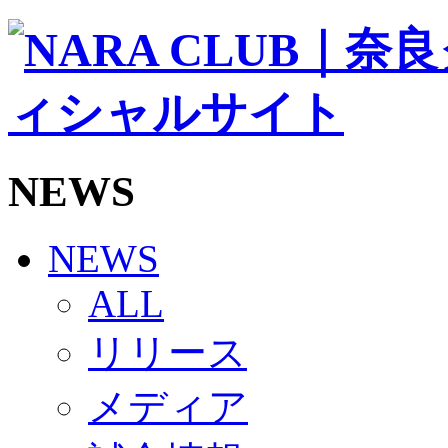
ソシオス
バモス
チアダンススクール
ボランティアチーム「volundeer」
ビクトリーロード
HOMEGAME
観戦ルール＆マナー
ホームゲーム運営管理規定
NEWS
Jリーグ運営管理規定
写真・動画使用ガイドライン
ロートフィールド奈良
SCHEDULE
NEWS
2026/27
練習見学時のファンサービスについて
ALL
TICKET
奈良クラブ明治安田J3リーグ2026/27シーズン試
リリース
奈良クラブ明治安田Ｊ3リーグ 2026/27シーズン
観戦ルール＆マナー
FANCOMMUNITY
メディア
2026/27ファンコミュニティ
サポートショップ
GOODS