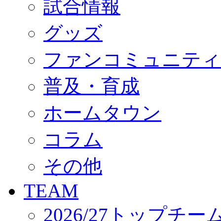
試合情報
オフィシャルストア（実店舗）
オンラインストア
ACADEMY
グッズ
アカデミーについて
プロジェクト
ファンコミュニティ
コーチ&スタッフ
ジュニア
ジュニアユース
普及・育成
ユース
練習拠点（ナラディーア）
ホームタウン
SCHOOL
CLUB
2026/27 パートナー企業
コラム
パートナー募集
クラブ理念
クラブ情報
その他
サステナビリティ
Web制作支援
TEAM
応援プロジェクト
2026/27トップチー