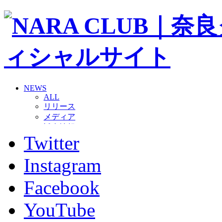
NEWS
ALL
リリース
メディア
試合情報
Twitter
グッズ
ファンコミュニティ
普及・育成
Instagram
ホームタウン
コラム
Facebook
その他
TEAM
YouTube
2026/27トップチーム
2026/27トップチームスタッフ