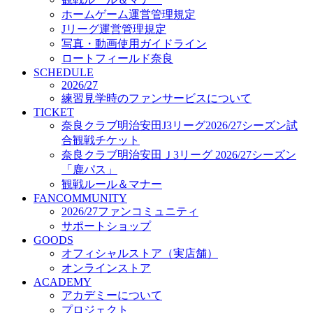
オフィシャルストア（実店舗）
ホームゲーム運営管理規定
オンラインストア
Jリーグ運営管理規定
ACADEMY
写真・動画使用ガイドライン
アカデミーについて
ロートフィールド奈良
プロジェクト
SCHEDULE
コーチ&スタッフ
2026/27
ジュニア
練習見学時のファンサービスについて
ジュニアユース
TICKET
奈良クラブ明治安田J3リーグ2026/27シーズン試
ユース
合観戦チケット
練習拠点（ナラディーア）
奈良クラブ明治安田Ｊ3リーグ 2026/27シーズン
SCHOOL
CLUB
「鹿パス」
2026/27 パートナー企業
観戦ルール＆マナー
パートナー募集
FANCOMMUNITY
クラブ理念
2026/27ファンコミュニティ
クラブ情報
サポートショップ
サステナビリティ
GOODS
オフィシャルストア（実店舗）
Web制作支援
オンラインストア
応援プロジェクト
ACADEMY
アカデミーについて
プロジェクト