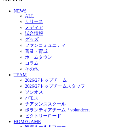
チアダンススクール
NEWS
ボランティアチーム「volundeer」
ALL
ビクトリーロード
リリース
HOMEGAME
メディア
観戦ルール＆マナー
試合情報
ホームゲーム運営管理規定
グッズ
Jリーグ運営管理規定
ファンコミュニティ
写真・動画使用ガイドライン
普及・育成
ロートフィールド奈良
ホームタウン
SCHEDULE
コラム
2026/27
練習見学時のファンサービスについて
その他
TICKET
TEAM
奈良クラブ明治安田J3リーグ2026/27シーズン試
2026/27トップチーム
合観戦チケット
2026/27トップチームスタッフ
奈良クラブ明治安田Ｊ3リーグ 2026/27シーズン
ソシオス
「鹿パス」
バモス
観戦ルール＆マナー
チアダンススクール
FANCOMMUNITY
ボランティアチーム「volundeer」
2026/27ファンコミュニティ
ビクトリーロード
サポートショップ
HOMEGAME
GOODS
観戦ルール＆マナー