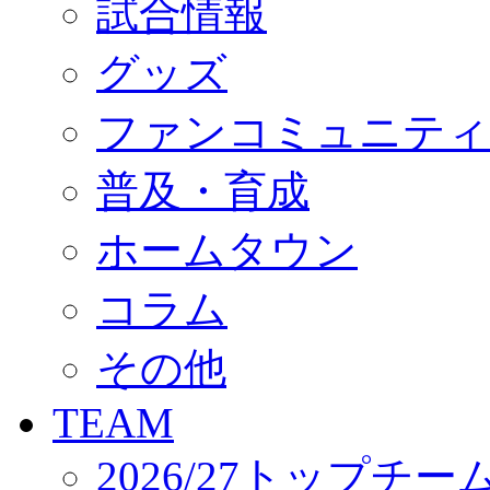
試合情報
オフィシャルストア（実店舗）
オンラインストア
ACADEMY
グッズ
アカデミーについて
プロジェクト
ファンコミュニティ
コーチ&スタッフ
ジュニア
ジュニアユース
普及・育成
ユース
練習拠点（ナラディーア）
ホームタウン
SCHOOL
CLUB
2026/27 パートナー企業
コラム
パートナー募集
クラブ理念
クラブ情報
その他
サステナビリティ
Web制作支援
TEAM
応援プロジェクト
2026/27トップチー