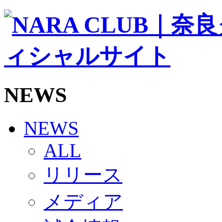
ソシオス
バモス
チアダンススクール
ボランティアチーム「volundeer」
ビクトリーロード
HOMEGAME
観戦ルール＆マナー
ホームゲーム運営管理規定
NEWS
Jリーグ運営管理規定
写真・動画使用ガイドライン
ロートフィールド奈良
SCHEDULE
NEWS
2026/27
練習見学時のファンサービスについて
ALL
TICKET
奈良クラブ明治安田J3リーグ2026/27シーズン試
リリース
奈良クラブ明治安田Ｊ3リーグ 2026/27シーズン
観戦ルール＆マナー
FANCOMMUNITY
メディア
2026/27ファンコミュニティ
サポートショップ
GOODS