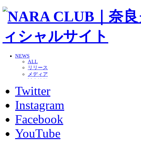
NEWS
ALL
リリース
メディア
試合情報
Twitter
グッズ
ファンコミュニティ
普及・育成
Instagram
ホームタウン
コラム
Facebook
その他
TEAM
YouTube
2026/27トップチーム
2026/27トップチームスタッフ