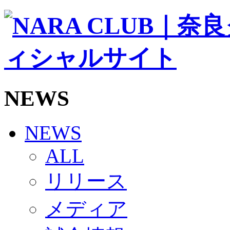
ソシオス
バモス
チアダンススクール
ボランティアチーム「volundeer」
ビクトリーロード
HOMEGAME
観戦ルール＆マナー
ホームゲーム運営管理規定
NEWS
Jリーグ運営管理規定
写真・動画使用ガイドライン
ロートフィールド奈良
SCHEDULE
NEWS
2026/27
練習見学時のファンサービスについて
ALL
TICKET
奈良クラブ明治安田J3リーグ2026/27シーズン試
リリース
奈良クラブ明治安田Ｊ3リーグ 2026/27シーズン
観戦ルール＆マナー
FANCOMMUNITY
メディア
2026/27ファンコミュニティ
サポートショップ
GOODS