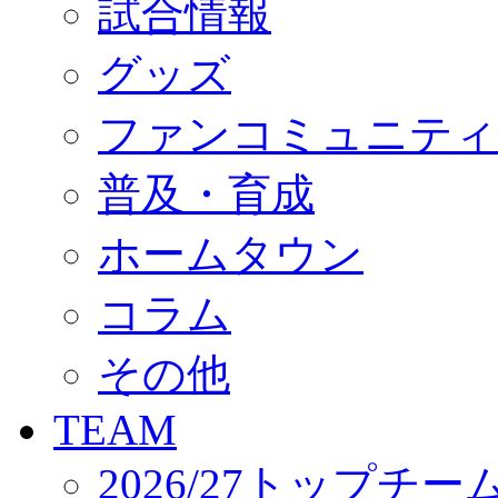
試合情報
オフィシャルストア（実店舗）
オンラインストア
ACADEMY
グッズ
アカデミーについて
プロジェクト
ファンコミュニティ
コーチ&スタッフ
ジュニア
ジュニアユース
普及・育成
ユース
練習拠点（ナラディーア）
ホームタウン
SCHOOL
CLUB
2026/27 パートナー企業
コラム
パートナー募集
クラブ理念
クラブ情報
その他
サステナビリティ
Web制作支援
TEAM
応援プロジェクト
2026/27トップチー