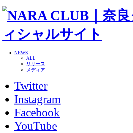
NEWS
ALL
リリース
メディア
試合情報
Twitter
グッズ
ファンコミュニティ
普及・育成
Instagram
ホームタウン
コラム
Facebook
その他
TEAM
YouTube
2026/27トップチーム
2026/27トップチームスタッフ