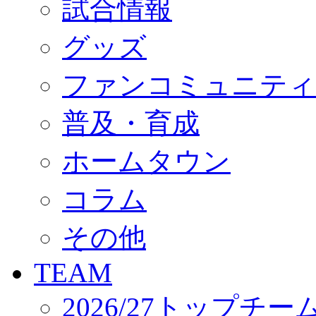
試合情報
オフィシャルストア（実店舗）
オンラインストア
ACADEMY
グッズ
アカデミーについて
プロジェクト
ファンコミュニティ
コーチ&スタッフ
ジュニア
ジュニアユース
普及・育成
ユース
練習拠点（ナラディーア）
ホームタウン
SCHOOL
CLUB
2026/27 パートナー企業
コラム
パートナー募集
クラブ理念
クラブ情報
その他
サステナビリティ
Web制作支援
TEAM
応援プロジェクト
2026/27トップチー