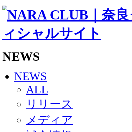
ソシオス
バモス
チアダンススクール
ボランティアチーム「volundeer」
ビクトリーロード
HOMEGAME
観戦ルール＆マナー
ホームゲーム運営管理規定
NEWS
Jリーグ運営管理規定
写真・動画使用ガイドライン
ロートフィールド奈良
SCHEDULE
NEWS
2026/27
練習見学時のファンサービスについて
ALL
TICKET
奈良クラブ明治安田J3リーグ2026/27シーズン試
リリース
奈良クラブ明治安田Ｊ3リーグ 2026/27シーズン
観戦ルール＆マナー
FANCOMMUNITY
メディア
2026/27ファンコミュニティ
サポートショップ
GOODS