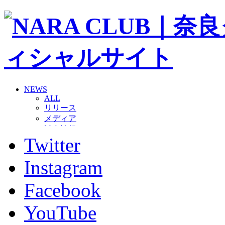
NEWS
ALL
リリース
メディア
試合情報
Twitter
グッズ
ファンコミュニティ
普及・育成
Instagram
ホームタウン
コラム
Facebook
その他
TEAM
YouTube
2026/27トップチーム
2026/27トップチームスタッフ