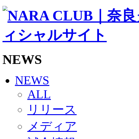
ソシオス
バモス
チアダンススクール
ボランティアチーム「volundeer」
ビクトリーロード
HOMEGAME
観戦ルール＆マナー
ホームゲーム運営管理規定
NEWS
Jリーグ運営管理規定
写真・動画使用ガイドライン
ロートフィールド奈良
SCHEDULE
NEWS
2026/27
練習見学時のファンサービスについて
ALL
TICKET
奈良クラブ明治安田J3リーグ2026/27シーズン試
リリース
奈良クラブ明治安田Ｊ3リーグ 2026/27シーズン
観戦ルール＆マナー
FANCOMMUNITY
メディア
2026/27ファンコミュニティ
サポートショップ
GOODS