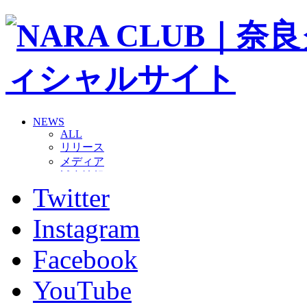
NEWS
ALL
リリース
メディア
試合情報
Twitter
グッズ
ファンコミュニティ
普及・育成
Instagram
ホームタウン
コラム
Facebook
その他
TEAM
YouTube
2026/27トップチーム
2026/27トップチームスタッフ