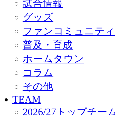
試合情報
オフィシャルストア（実店舗）
オンラインストア
ACADEMY
グッズ
アカデミーについて
プロジェクト
ファンコミュニティ
コーチ&スタッフ
ジュニア
ジュニアユース
普及・育成
ユース
練習拠点（ナラディーア）
ホームタウン
SCHOOL
CLUB
2026/27 パートナー企業
コラム
パートナー募集
クラブ理念
クラブ情報
その他
サステナビリティ
Web制作支援
TEAM
応援プロジェクト
2026/27トップチー