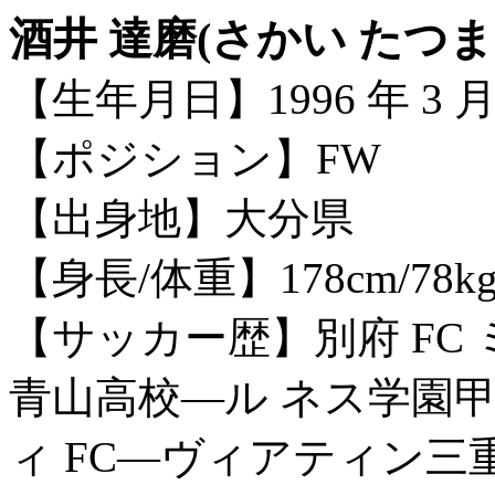
酒井 達磨(さかい たつま
【生年月日】1996 年 3 月 
【ポジション】FW
【出身地】大分県
【身長/体重】178cm/78k
【サッカー歴】別府 FC 
青山高校―ル ネス学園甲
ィ FC―ヴィアティン三