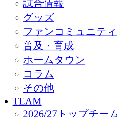
試合情報
オフィシャルストア（実店舗）
オンラインストア
ACADEMY
グッズ
アカデミーについて
プロジェクト
ファンコミュニティ
コーチ&スタッフ
ジュニア
ジュニアユース
普及・育成
ユース
練習拠点（ナラディーア）
ホームタウン
SCHOOL
CLUB
2026/27 パートナー企業
コラム
パートナー募集
クラブ理念
クラブ情報
その他
サステナビリティ
Web制作支援
TEAM
応援プロジェクト
2026/27トップチー