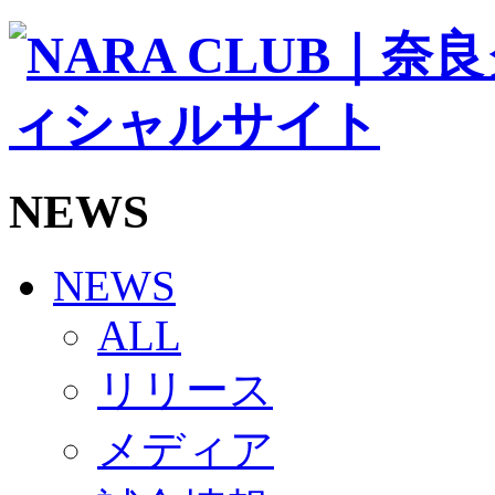
ソシオス
バモス
チアダンススクール
ボランティアチーム「volundeer」
ビクトリーロード
HOMEGAME
観戦ルール＆マナー
ホームゲーム運営管理規定
NEWS
Jリーグ運営管理規定
写真・動画使用ガイドライン
ロートフィールド奈良
SCHEDULE
NEWS
2026/27
練習見学時のファンサービスについて
ALL
TICKET
奈良クラブ明治安田J3リーグ2026/27シーズン試
リリース
奈良クラブ明治安田Ｊ3リーグ 2026/27シーズン
観戦ルール＆マナー
FANCOMMUNITY
メディア
2026/27ファンコミュニティ
サポートショップ
GOODS