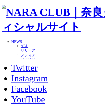
NEWS
ALL
リリース
メディア
試合情報
Twitter
グッズ
ファンコミュニティ
普及・育成
Instagram
ホームタウン
コラム
Facebook
その他
TEAM
YouTube
2026/27トップチーム
2026/27トップチームスタッフ