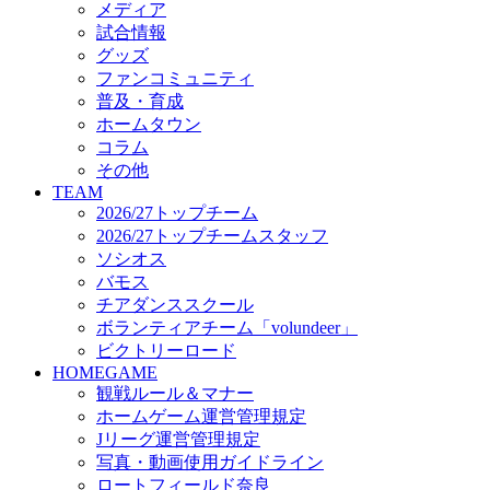
メディア
ビクトリーロード
試合情報
HOMEGAME
グッズ
観戦ルール＆マナー
ファンコミュニティ
ホームゲーム運営管理規定
普及・育成
Jリーグ運営管理規定
ホームタウン
写真・動画使用ガイドライン
コラム
ロートフィールド奈良
その他
SCHEDULE
TEAM
2026/27
2026/27トップチーム
練習見学時のファンサービスについて
2026/27トップチームスタッフ
TICKET
ソシオス
奈良クラブ明治安田J3リーグ2026/27シーズン試
バモス
奈良クラブ明治安田Ｊ3リーグ 2026/27シーズン
チアダンススクール
観戦ルール＆マナー
FANCOMMUNITY
ボランティアチーム「volundeer」
2026/27ファンコミュニティ
ビクトリーロード
サポートショップ
HOMEGAME
GOODS
観戦ルール＆マナー
オフィシャルストア（実店舗）
ホームゲーム運営管理規定
オンラインストア
Jリーグ運営管理規定
ACADEMY
写真・動画使用ガイドライン
アカデミーについて
ロートフィールド奈良