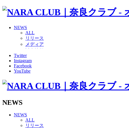
NEWS
ALL
リリース
メディア
試合情報
Twitter
グッズ
Instagram
ファンコミュニティ
Facebook
普及・育成
YouTube
ホームタウン
コラム
その他
TEAM
2026/27トップチーム
NEWS
2026/27トップチームスタッフ
ソシオス
NEWS
バモス
ALL
チアダンススクール
リリース
ボランティアチーム「volundeer」