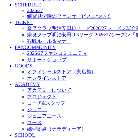
プロジェクト
SCHEDULE
コーチ&スタッフ
2026/27
練習見学時のファンサービスについて
ジュニア
TICKET
ジュニアユース
奈良クラブ明治安田J3リーグ2026/27シーズン試
ユース
奈良クラブ明治安田Ｊ3リーグ 2026/27シーズン
練習拠点（ナラディーア）
観戦ルール＆マナー
SCHOOL
FANCOMMUNITY
CLUB
2026/27ファンコミュニティ
2026/27 パートナー企業
サポートショップ
パートナー募集
GOODS
クラブ理念
オフィシャルストア（実店舗）
クラブ情報
オンラインストア
サステナビリティ
ACADEMY
Web制作支援
アカデミーについて
応援プロジェクト
プロジェクト
コーチ&スタッフ
ジュニア
ジュニアユース
ユース
練習拠点（ナラディーア）
SCHOOL