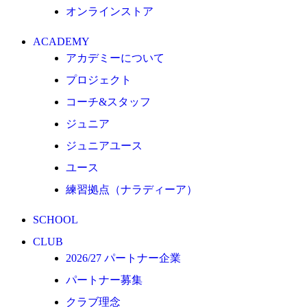
オンラインストア
クラブ理念
クラブ情報
ACADEMY
サステナビリティ
アカデミーについて
Web制作支援
プロジェクト
応援プロジェクト
コーチ&スタッフ
ジュニア
ジュニアユース
ユース
練習拠点（ナラディーア）
SCHOOL
CLUB
2026/27 パートナー企業
パートナー募集
クラブ理念