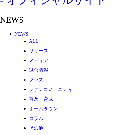
その他
TEAM
NEWS
2026/27トップチーム
2026/27トップチームスタッフ
NEWS
ソシオス
ALL
バモス
リリース
チアダンススクール
メディア
ボランティアチーム「volundeer」
試合情報
ビクトリーロード
グッズ
ファンコミュニティ
HOMEGAME
普及・育成
観戦ルール＆マナー
ホームタウン
ホームゲーム運営管理規定
コラム
Jリーグ運営管理規定
その他
写真・動画使用ガイドライン