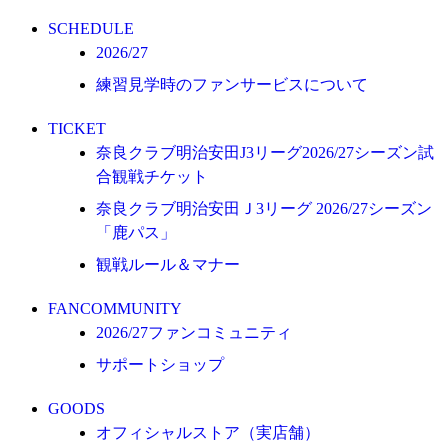
オフィシャルストア（実店舗）
SCHEDULE
オンラインストア
2026/27
練習見学時のファンサービスについて
ACADEMY
アカデミーについて
TICKET
プロジェクト
奈良クラブ明治安田J3リーグ2026/27シーズン試
コーチ&スタッフ
合観戦チケット
ジュニア
奈良クラブ明治安田Ｊ3リーグ 2026/27シーズン
「鹿パス」
ジュニアユース
観戦ルール＆マナー
ユース
練習拠点（ナラディーア）
FANCOMMUNITY
2026/27ファンコミュニティ
SCHOOL
サポートショップ
CLUB
2026/27 パートナー企業
GOODS
オフィシャルストア（実店舗）
パートナー募集