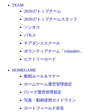
ロートフィールド奈良
TEAM
2026/27トップチーム
SCHEDULE
2026/27トップチームスタッフ
2026/27
ソシオス
練習見学時のファンサービスについて
バモス
TICKET
チアダンススクール
奈良クラブ明治安田J3リーグ2026/27シーズン試
合観戦チケット
ボランティアチーム「volundeer」
奈良クラブ明治安田Ｊ3リーグ 2026/27シーズン
ビクトリーロード
「鹿パス」
HOMEGAME
観戦ルール＆マナー
観戦ルール＆マナー
FANCOMMUNITY
ホームゲーム運営管理規定
2026/27ファンコミュニティ
Jリーグ運営管理規定
サポートショップ
写真・動画使用ガイドライン
ロートフィールド奈良
GOODS