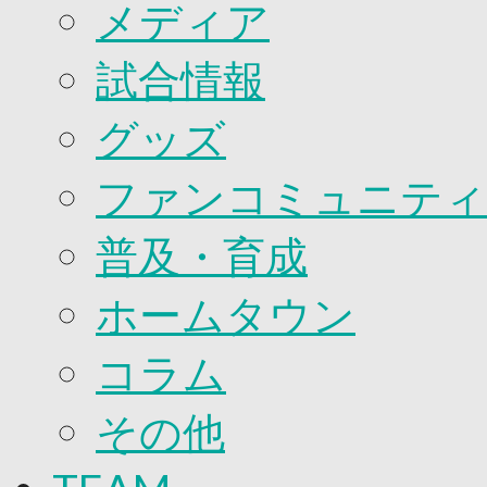
2026/27ファンコミュニティ
メディア
サポートショップ
GOODS
試合情報
オフィシャルストア（実店舗）
オンラインストア
ACADEMY
グッズ
アカデミーについて
プロジェクト
ファンコミュニティ
コーチ&スタッフ
ジュニア
ジュニアユース
普及・育成
ユース
練習拠点（ナラディーア）
ホームタウン
SCHOOL
CLUB
2026/27 パートナー企業
コラム
パートナー募集
クラブ理念
その他
クラブ情報
サステナビリティ
Web制作支援