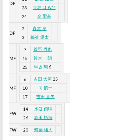
DF
寺島 はるひ
23
金 聖基
24
森本 良
2
DF
都並 優太
3
菅野 哲也
7
鈴木 一朗
MF
15
早坂 翔
6
25
吉田 大河
25
6
向 慎一
MF
10
吉田 直矢
17
水谷 侑暉
14
FW
島田 拓海
26
齋藤 雄大
FW
20