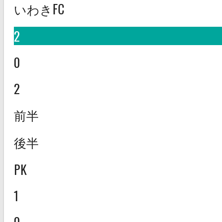
いわきFC
2
0
2
前半
後半
PK
1
0