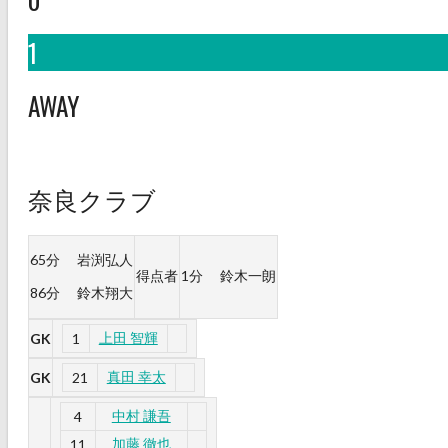
1
AWAY
奈良クラブ
65分
岩渕弘人
得点者
1分
鈴木一朗
86分
鈴木翔大
上田 智輝
GK
1
真田 幸太
GK
21
中村 謙吾
4
加藤 徹也
11