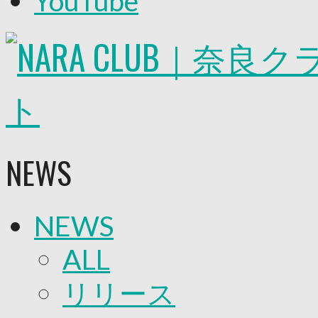
YouTube
2026/27トップチーム
2026/27トップチームスタッフ
ソシオス
バモス
チアダンススクール
ボランティアチーム「volundeer」
ビクトリーロード
HOMEGAME
観戦ルール＆マナー
ホームゲーム運営管理規定
NEWS
Jリーグ運営管理規定
写真・動画使用ガイドライン
ロートフィールド奈良
SCHEDULE
NEWS
2026/27
練習見学時のファンサービスについて
TICKET
ALL
奈良クラブ明治安田J3リーグ2026/27シーズン
奈良クラブ明治安田Ｊ3リーグ 2026/27シーズン
リリース
観戦ルール＆マナー
FANCOMMUNITY