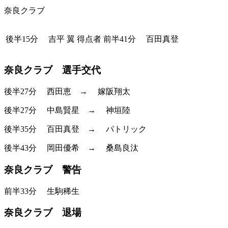
奈良クラブ
後半15分
吉平 翼
得点者
前半41分
百田真登
奈良クラブ 選手交代
後半27分
西田恵
→
嫁阪翔太
後半27分
中島賢星
→
神垣陸
後半35分
百田真登
→
パトリック
後半43分
岡田優希
→
桑島良汰
奈良クラブ 警告
前半33分
生駒稀生
奈良クラブ 退場