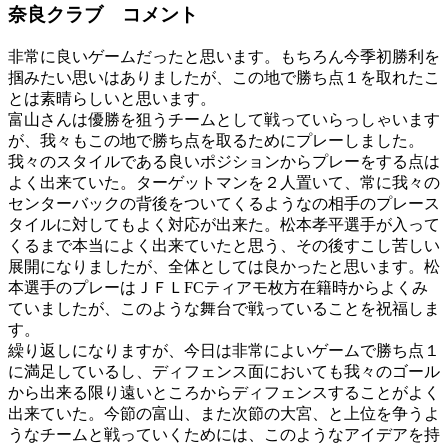
奈良クラブ コメント
非常に良いゲームだったと思います。もちろん今季初勝利を
掴みたい思いはありましたが、この地で勝ち点１を取れたこ
とは素晴らしいと思います。
富山さんは優勝を狙うチームとして戦っていらっしゃいます
が、我々もこの地で勝ち点を取るためにプレーしました。
我々のスタイルである良いポジションからプレーをする点は
よく出来ていた。ターゲットマンを２人置いて、常に我々の
センターバックの背後をついてくるようなの相手のプレース
タイルに対してもよく対応が出来た。松本孝平選手が入って
くるまで本当によく出来ていたと思う、その後すこし苦しい
展開になりましたが、全体としては良かったと思います。松
本選手のプレーはＪＦＬFCティアモ枚方在籍時からよくみ
ていましたが、このような舞台で戦っていることを祝福しま
す。
繰り返しになりますが、今日は非常によいゲームで勝ち点１
に満足しているし、ディフェンス面においても我々のゴール
から出来る限り遠いところからディフェンスすることがよく
出来ていた。今節の富山、また次節の大宮、と上位を争うよ
うなチームと戦っていくためには、このようなアイデアを持