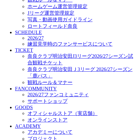
オフィシャルストア（実店舗）
ホームゲーム運営管理規定
オンラインストア
Jリーグ運営管理規定
ACADEMY
写真・動画使用ガイドライン
アカデミーについて
ロートフィールド奈良
プロジェクト
SCHEDULE
コーチ&スタッフ
2026/27
ジュニア
練習見学時のファンサービスについて
ジュニアユース
TICKET
奈良クラブ明治安田J3リーグ2026/27シーズン試
ユース
合観戦チケット
練習拠点（ナラディーア）
奈良クラブ明治安田Ｊ3リーグ 2026/27シーズン
SCHOOL
CLUB
「鹿パス」
2026/27 パートナー企業
観戦ルール＆マナー
パートナー募集
FANCOMMUNITY
クラブ理念
2026/27ファンコミュニティ
クラブ情報
サポートショップ
サステナビリティ
GOODS
オフィシャルストア（実店舗）
Web制作支援
オンラインストア
応援プロジェクト
ACADEMY
アカデミーについて
プロジェクト