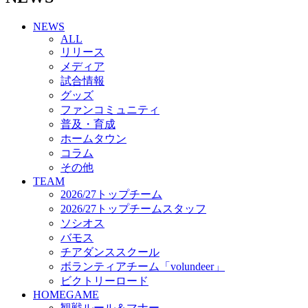
チアダンススクール
NEWS
ボランティアチーム「volundeer」
ALL
ビクトリーロード
リリース
HOMEGAME
メディア
観戦ルール＆マナー
試合情報
ホームゲーム運営管理規定
グッズ
Jリーグ運営管理規定
ファンコミュニティ
写真・動画使用ガイドライン
普及・育成
ロートフィールド奈良
ホームタウン
SCHEDULE
コラム
2026/27
練習見学時のファンサービスについて
その他
TICKET
TEAM
奈良クラブ明治安田J3リーグ2026/27シーズン試
2026/27トップチーム
合観戦チケット
2026/27トップチームスタッフ
奈良クラブ明治安田Ｊ3リーグ 2026/27シーズン
ソシオス
「鹿パス」
バモス
観戦ルール＆マナー
チアダンススクール
FANCOMMUNITY
ボランティアチーム「volundeer」
2026/27ファンコミュニティ
ビクトリーロード
サポートショップ
HOMEGAME
GOODS
観戦ルール＆マナー