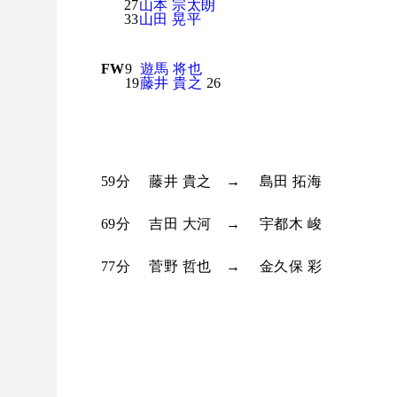
27
山本 宗太朗
33
山田 晃平
FW
9
遊馬 将也
19
藤井 貴之
26
奈良クラブ 選手交代
59分
藤井 貴之
→
島田 拓海
69分
吉田 大河
→
宇都木 峻
77分
菅野 哲也
→
金久保 彩
奈良クラブ 警告
奈良クラブ 退場
奈良クラブ コメント