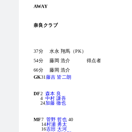
AWAY
奈良クラブ
37分
水永 翔馬（PK）
54分
藤岡 浩介
得点者
66分
藤岡 浩介
GK
31
藤吉 皆二朗
DF
2
森本 良
4
中村 謙吾
24
加藤 徹也
MF
7
菅野 哲也
40
14
村瀬 勇太
16
吉田 大河