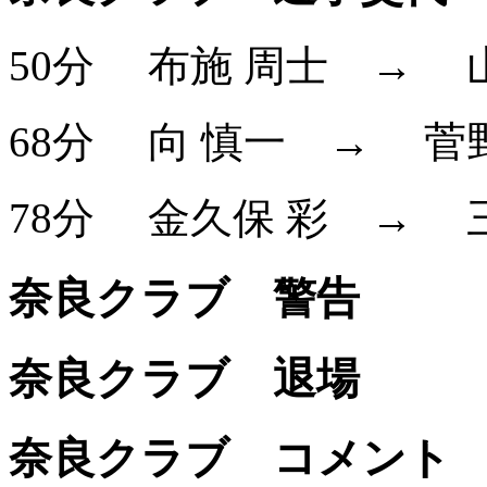
50分
布施 周士
→
68分
向 慎一
→
菅
78分
金久保 彩
→
奈良クラブ 警告
奈良クラブ 退場
奈良クラブ コメント