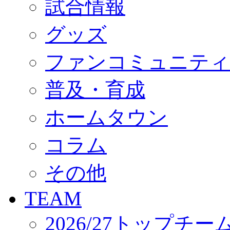
試合情報
オフィシャルストア（実店舗）
オンラインストア
ACADEMY
グッズ
アカデミーについて
プロジェクト
ファンコミュニティ
コーチ&スタッフ
ジュニア
ジュニアユース
普及・育成
ユース
練習拠点（ナラディーア）
ホームタウン
SCHOOL
CLUB
2026/27 パートナー企業
コラム
パートナー募集
クラブ理念
クラブ情報
その他
サステナビリティ
Web制作支援
TEAM
応援プロジェクト
2026/27トップチー