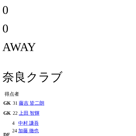
0
0
AWAY
奈良クラブ
得点者
GK
31
藤吉 皆二朗
GK
22
上田 智輝
4
中村 謙吾
24
加藤 徹也
DF