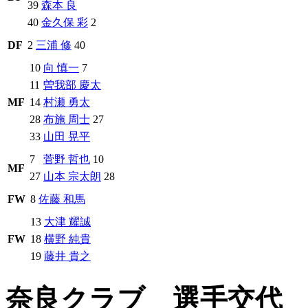
39
森本 良
40
金久保 彩
2
DF
2
三浦 修
40
10
向 慎一
7
11
曽我部 慶太
MF
14
村瀬 勇太
28
布施 周士
27
33
山田 晃平
7
菅野 哲也
10
MF
27
山本 宗太朗
28
FW
8
佐藤 和馬
13
大津 耀誠
FW
18
横野 純貴
19
藤井 貴之
奈良クラブ 選手交代