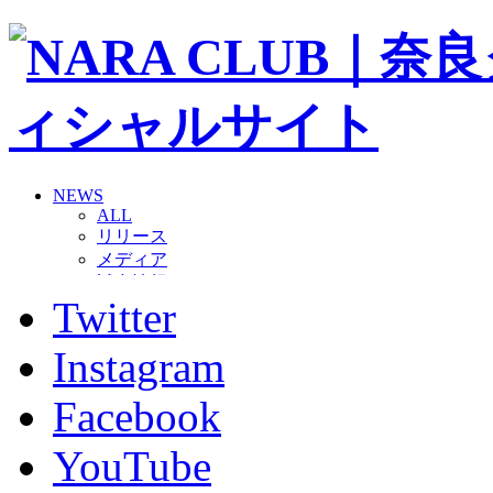
NEWS
ALL
リリース
メディア
試合情報
Twitter
グッズ
ファンコミュニティ
普及・育成
Instagram
ホームタウン
コラム
Facebook
その他
TEAM
YouTube
2026/27トップチーム
2026/27トップチームスタッフ