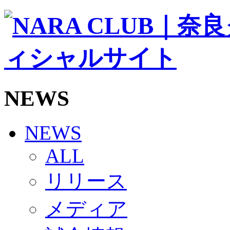
ソシオス
バモス
チアダンススクール
ボランティアチーム「volundeer」
ビクトリーロード
HOMEGAME
観戦ルール＆マナー
ホームゲーム運営管理規定
NEWS
Jリーグ運営管理規定
写真・動画使用ガイドライン
ロートフィールド奈良
SCHEDULE
NEWS
2026/27
練習見学時のファンサービスについて
ALL
TICKET
奈良クラブ明治安田J3リーグ2026/27シーズン試
リリース
奈良クラブ明治安田Ｊ3リーグ 2026/27シーズン
観戦ルール＆マナー
FANCOMMUNITY
メディア
2026/27ファンコミュニティ
サポートショップ
GOODS