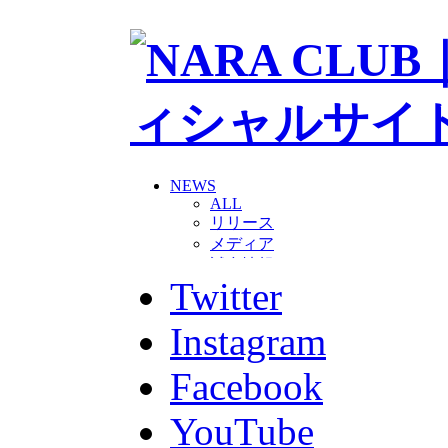
NEWS
ALL
リリース
メディア
試合情報
Twitter
グッズ
ファンコミュニティ
普及・育成
Instagram
ホームタウン
コラム
Facebook
その他
TEAM
YouTube
2026/27トップチーム