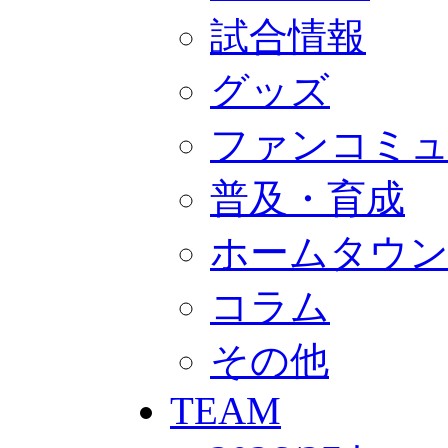
GOODS
オフィシャルストア（実店舗）
試合情報
オンラインストア
ACADEMY
グッズ
アカデミーについて
プロジェクト
コーチ&スタッフ
ファンコミ
ジュニア
ジュニアユース
ユース
普及・育成
練習拠点（ナラディーア）
SCHOOL
ホームタウ
CLUB
2026/27 パートナー企業
パートナー募集
コラム
クラブ理念
クラブ情報
サステナビリティ
その他
Web制作支援
応援プロジェクト
TEAM