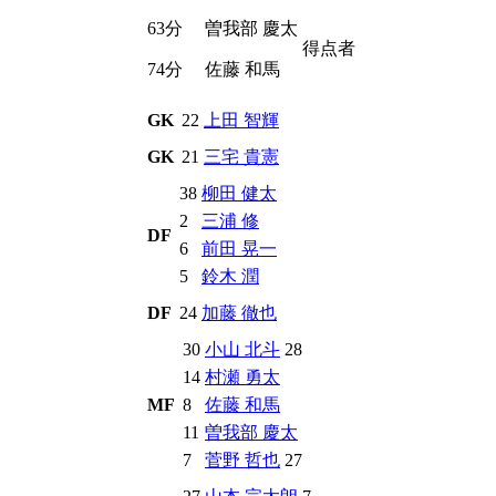
63分
曽我部 慶太
得点者
74分
佐藤 和馬
GK
22
上田 智輝
GK
21
三宅 貴憲
38
柳田 健太
2
三浦 修
DF
6
前田 晃一
5
鈴木 潤
DF
24
加藤 徹也
30
小山 北斗
28
14
村瀬 勇太
MF
8
佐藤 和馬
11
曽我部 慶太
7
菅野 哲也
27