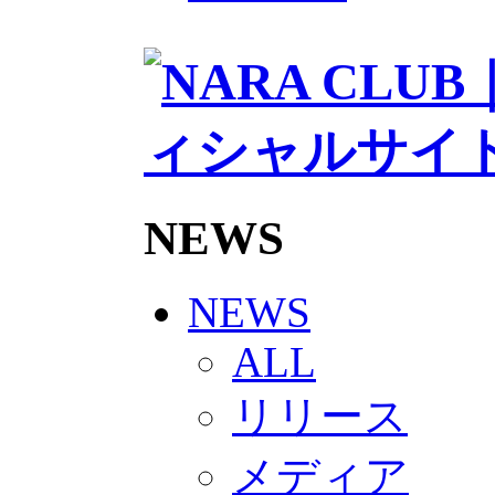
2026/27トップチームスタッフ
ソシオス
バモス
チアダンススクール
ボランティアチーム「volundeer
ビクトリーロード
HOMEGAME
観戦ルール＆マナー
ホームゲーム運営管理規定
Jリーグ運営管理規定
NEWS
写真・動画使用ガイドライン
ロートフィールド奈良
SCHEDULE
2026/27
NEWS
練習見学時のファンサービスに
TICKET
ALL
奈良クラブ明治安田J3リーグ202
奈良クラブ明治安田Ｊ3リーグ 20
リリース
観戦ルール＆マナー
FANCOMMUNITY
2026/27ファンコミュニティ
メディア
サポートショップ