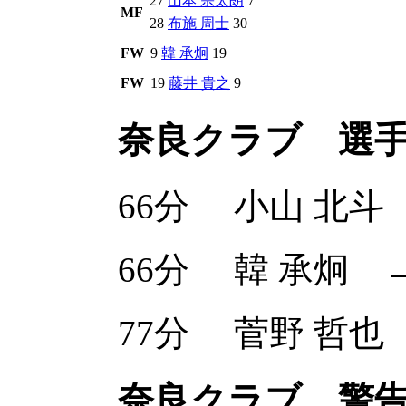
27
山本 宗太朗
7
MF
28
布施 周士
30
FW
9
韓 承炯
19
FW
19
藤井 貴之
9
奈良クラブ 選
66分
小山 北斗
66分
韓 承炯
77分
菅野 哲也
奈良クラブ 警