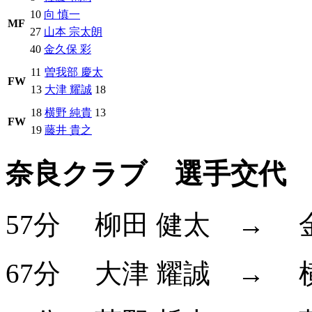
10
向 慎一
MF
27
山本 宗太朗
40
金久保 彩
11
曽我部 慶太
FW
13
大津 耀誠
18
18
横野 純貴
13
FW
19
藤井 貴之
奈良クラブ 選手交代
57分
柳田 健太
→
67分
大津 耀誠
→