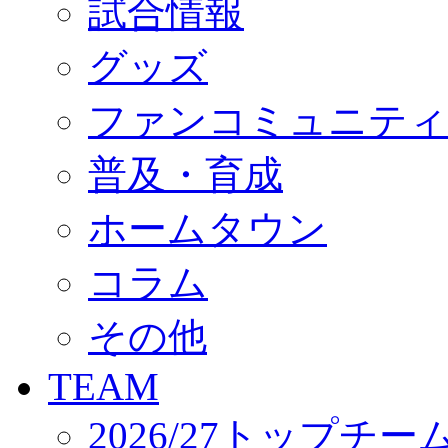
試合情報
オフィシャルストア（実店舗）
オンラインストア
ACADEMY
グッズ
アカデミーについて
プロジェクト
ファンコミュニティ
コーチ&スタッフ
ジュニア
ジュニアユース
普及・育成
ユース
練習拠点（ナラディーア）
ホームタウン
SCHOOL
CLUB
2026/27 パートナー企業
コラム
パートナー募集
クラブ理念
クラブ情報
その他
サステナビリティ
Web制作支援
TEAM
応援プロジェクト
2026/27トップチー