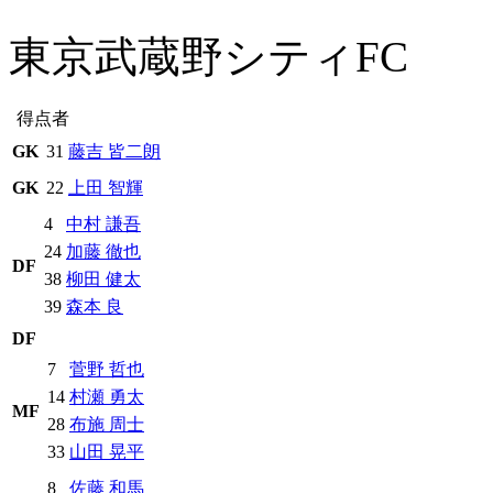
東京武蔵野シティFC
得点者
GK
31
藤吉 皆二朗
GK
22
上田 智輝
4
中村 謙吾
24
加藤 徹也
DF
38
柳田 健太
39
森本 良
DF
7
菅野 哲也
14
村瀬 勇太
MF
28
布施 周士
33
山田 晃平
8
佐藤 和馬