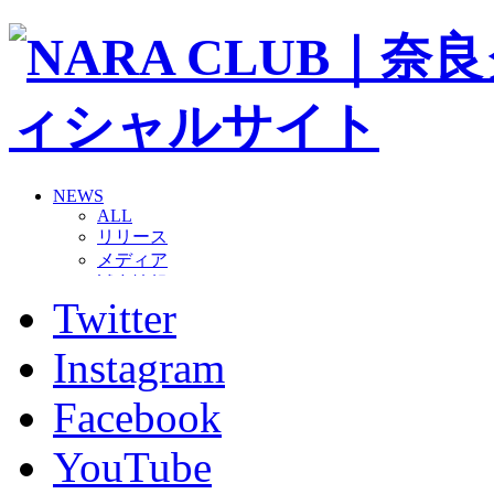
NEWS
ALL
リリース
メディア
試合情報
Twitter
グッズ
ファンコミュニティ
普及・育成
Instagram
ホームタウン
コラム
Facebook
その他
TEAM
YouTube
2026/27トップチーム
2026/27トップチームスタッフ