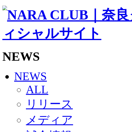
ソシオス
バモス
チアダンススクール
ボランティアチーム「volundeer」
ビクトリーロード
HOMEGAME
観戦ルール＆マナー
ホームゲーム運営管理規定
NEWS
Jリーグ運営管理規定
写真・動画使用ガイドライン
ロートフィールド奈良
SCHEDULE
NEWS
2026/27
練習見学時のファンサービスについて
ALL
TICKET
奈良クラブ明治安田J3リーグ2026/27シーズン試
リリース
奈良クラブ明治安田Ｊ3リーグ 2026/27シーズン
観戦ルール＆マナー
FANCOMMUNITY
メディア
2026/27ファンコミュニティ
サポートショップ
GOODS