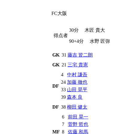
FC大阪
30分
木匠 貴大
得点者
90+4分
水野 匠弥
GK
31
藤吉 皆二朗
GK
21
三宅 貴憲
4
中村 謙吾
24
加藤 徹也
DF
33
山田 晃平
39
森本 良
DF
38
柳田 健太
6
前田 晃一
7
菅野 哲也
MF
8
佐藤 和馬