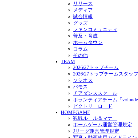
ボランティアチーム「volunde
リリース
ビクトリーロード
メディア
HOMEGAME
試合情報
観戦ルール＆マナー
グッズ
ホームゲーム運営管理規定
ファンコミュニティ
Jリーグ運営管理規定
普及・育成
写真・動画使用ガイドライン
ホームタウン
ロートフィールド奈良
コラム
SCHEDULE
その他
2026/27
TEAM
練習見学時のファンサービス
2026/27トップチーム
TICKET
2026/27トップチームスタッ
奈良クラブ明治安田J3リーグ2
ソシオス
奈良クラブ明治安田Ｊ3リーグ 
バモス
観戦ルール＆マナー
チアダンススクール
FANCOMMUNITY
ボランティアチーム「volunde
2026/27ファンコミュニティ
ビクトリーロード
サポートショップ
HOMEGAME
GOODS
観戦ルール＆マナー
オフィシャルストア（実店舗
ホームゲーム運営管理規定
オンラインストア
Jリーグ運営管理規定
ACADEMY
アカデミーについて
写真・動画使用ガイドライン