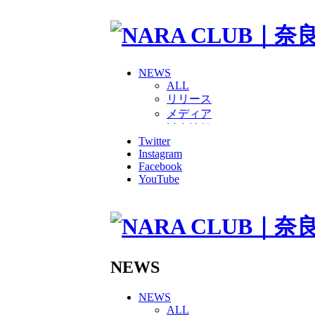
NEWS
ALL
リリース
メディア
試合情報
Twitter
グッズ
Instagram
ファンコミュニティ
Facebook
普及・育成
YouTube
ホームタウン
コラム
その他
TEAM
2026/27トップチーム
2026/27トップチームスタッ
NEWS
ソシオス
バモス
NEWS
チアダンススクール
ALL