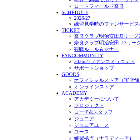
プロジェクト
ロートフィールド奈良
SCHEDULE
コーチ&スタッフ
2026/27
ジュニア
練習見学時のファンサービス
ジュニアユース
TICKET
ユース
奈良クラブ明治安田J3リーグ2
練習拠点（ナラディーア）
奈良クラブ明治安田Ｊ3リーグ 
SCHOOL
観戦ルール＆マナー
CLUB
FANCOMMUNITY
2026/27 パートナー企業
2026/27ファンコミュニティ
パートナー募集
サポートショップ
クラブ理念
GOODS
クラブ情報
オフィシャルストア（実店舗
サステナビリティ
オンラインストア
Web制作支援
ACADEMY
応援プロジェクト
アカデミーについて
プロジェクト
コーチ&スタッフ
ジュニア
ジュニアユース
ユース
練習拠点（ナラディーア）