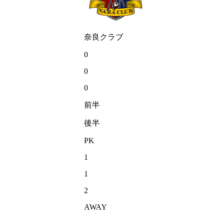
奈良クラブ
0
0
0
前半
後半
PK
1
1
2
AWAY