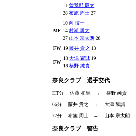
11
曽我部 慶太
28
布施 周士
27
10
向 慎一
MF
14
村瀬 勇太
27
山本 宗太朗
28
FW
19
藤井 貴之
13
13
大津 耀誠
19
FW
18
横野 純貴
奈良クラブ 選手交代
HT分
佐藤 和馬
→
横野 純貴
66分
藤井 貴之
→
大津 耀誠
77分
布施 周士
→
山本 宗太朗
奈良クラブ 警告