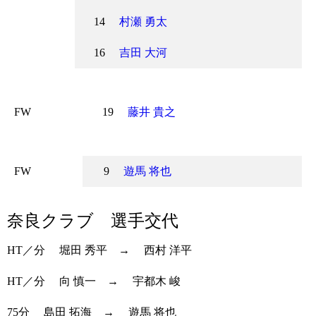
14
村瀬 勇太
16
吉田 大河
FW
19
藤井 貴之
FW
9
遊馬 将也
奈良クラブ 選手交代
HT／分
堀田 秀平
→
西村 洋平
HT／分
向 慎一
→
宇都木 峻
75分
島田 拓海
→
遊馬 将也