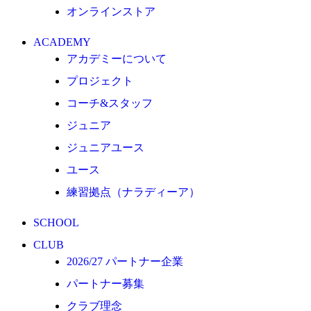
オンラインストア
クラブ理念
クラブ情報
ACADEMY
サステナビリティ
アカデミーについて
Web制作支援
プロジェクト
応援プロジェクト
コーチ&スタッフ
ジュニア
ジュニアユース
ユース
練習拠点（ナラディーア）
SCHOOL
CLUB
2026/27 パートナー企業
パートナー募集
クラブ理念