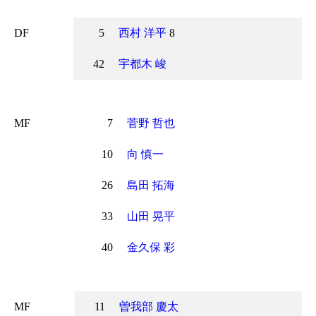
DF
5
西村 洋平
8
42
宇都木 峻
MF
7
菅野 哲也
10
向 慎一
26
島田 拓海
33
山田 晃平
40
金久保 彩
MF
11
曽我部 慶太