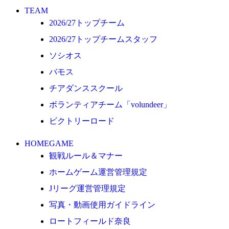
ロートフィールド奈良
TEAM
2026/27トップチーム
SCHEDULE
2026/27トップチームスタッフ
2026/27
ソシオス
練習見学時のファンサービスについて
バモス
TICKET
チアダンススクール
奈良クラブ明治安田J3リーグ2026/27シーズン試
合観戦チケット
ボランティアチーム「volundeer」
奈良クラブ明治安田Ｊ3リーグ 2026/27シーズン
ビクトリーロード
「鹿パス」
HOMEGAME
観戦ルール＆マナー
観戦ルール＆マナー
FANCOMMUNITY
ホームゲーム運営管理規定
2026/27ファンコミュニティ
Jリーグ運営管理規定
サポートショップ
写真・動画使用ガイドライン
ロートフィールド奈良
GOODS