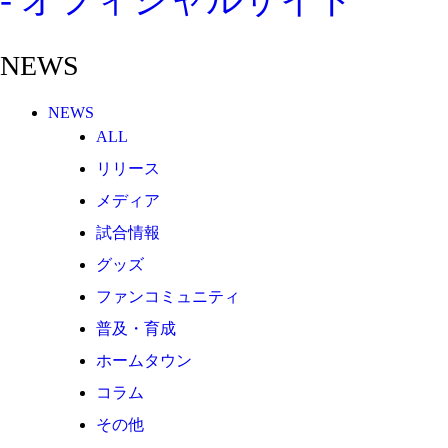
その他
TEAM
NEWS
2026/27トップチーム
2026/27トップチームスタッフ
NEWS
ソシオス
ALL
バモス
リリース
チアダンススクール
メディア
ボランティアチーム「volundeer」
試合情報
ビクトリーロード
グッズ
ファンコミュニティ
HOMEGAME
普及・育成
観戦ルール＆マナー
ホームタウン
ホームゲーム運営管理規定
コラム
Jリーグ運営管理規定
その他
写真・動画使用ガイドライン