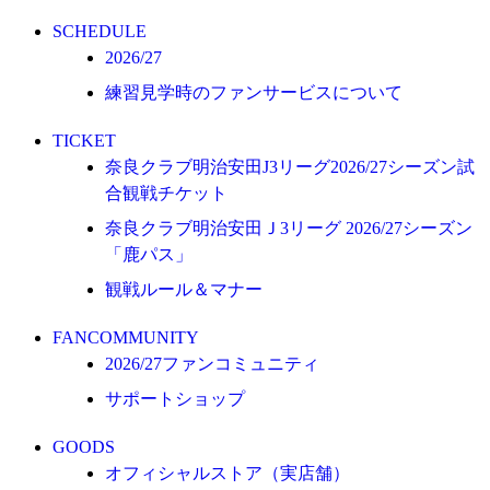
オフィシャルストア（実店舗）
SCHEDULE
オンラインストア
2026/27
練習見学時のファンサービスについて
ACADEMY
アカデミーについて
TICKET
プロジェクト
奈良クラブ明治安田J3リーグ2026/27シーズン試
コーチ&スタッフ
合観戦チケット
ジュニア
奈良クラブ明治安田Ｊ3リーグ 2026/27シーズン
「鹿パス」
ジュニアユース
観戦ルール＆マナー
ユース
練習拠点（ナラディーア）
FANCOMMUNITY
2026/27ファンコミュニティ
SCHOOL
サポートショップ
CLUB
2026/27 パートナー企業
GOODS
オフィシャルストア（実店舗）
パートナー募集