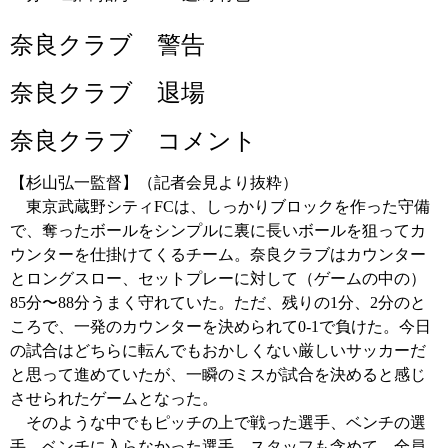
奈良クラブ 警告
奈良クラブ 退場
奈良クラブ コメント
【杉山弘一監督】（記者会見より抜粋）
東京武蔵野シティFCは、しっかりブロックを作った守備
で、奪ったボールをシンプルに裏に長いボールを狙ってカ
ウンターを仕掛けてくるチーム。奈良クラブはカウンター
とロングスロー、セットプレーに対して（ゲームの中の）
85分〜88分うまく守れていた。ただ、残りの1分、2分のと
ころで、一発のカウンターを決められて0-1で負けた。今日
の試合はどちらに転んでもおかしくない厳しいサッカーだ
と思って進めていたが、一瞬のミスが試合を決めると感じ
させられたゲームとなった。
そのような中でもピッチの上で戦った選手、ベンチの選
手、ベンチに入らなかった選手、スタッフも含めて、全員