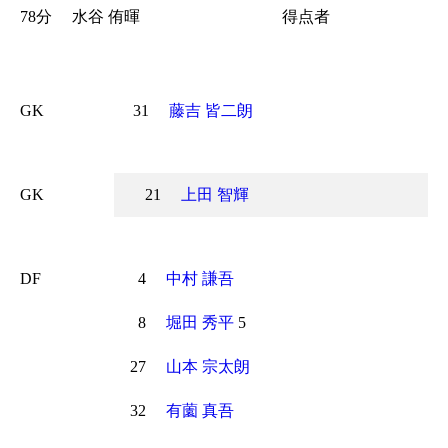
78分
水谷 侑暉
得点者
GK
31
藤吉 皆二朗
GK
21
上田 智輝
DF
4
中村 謙吾
8
堀田 秀平
5
27
山本 宗太朗
32
有薗 真吾