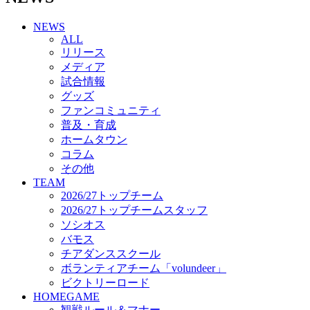
チアダンススクール
NEWS
ボランティアチーム「volundeer」
ALL
ビクトリーロード
リリース
HOMEGAME
メディア
観戦ルール＆マナー
試合情報
ホームゲーム運営管理規定
グッズ
Jリーグ運営管理規定
ファンコミュニティ
写真・動画使用ガイドライン
普及・育成
ロートフィールド奈良
ホームタウン
SCHEDULE
コラム
2026/27
練習見学時のファンサービスについて
その他
TICKET
TEAM
奈良クラブ明治安田J3リーグ2026/27シーズン試
2026/27トップチーム
合観戦チケット
2026/27トップチームスタッフ
奈良クラブ明治安田Ｊ3リーグ 2026/27シーズン
ソシオス
「鹿パス」
バモス
観戦ルール＆マナー
チアダンススクール
FANCOMMUNITY
ボランティアチーム「volundeer」
2026/27ファンコミュニティ
ビクトリーロード
サポートショップ
HOMEGAME
GOODS
観戦ルール＆マナー