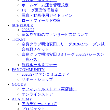
オフィシャルストア（実店舗）
ホームゲーム運営管理規定
オンラインストア
Jリーグ運営管理規定
ACADEMY
写真・動画使用ガイドライン
アカデミーについて
ロートフィールド奈良
プロジェクト
SCHEDULE
コーチ&スタッフ
2026/27
ジュニア
練習見学時のファンサービスについて
ジュニアユース
TICKET
奈良クラブ明治安田J3リーグ2026/27シーズン試
ユース
合観戦チケット
練習拠点（ナラディーア）
奈良クラブ明治安田Ｊ3リーグ 2026/27シーズン
SCHOOL
CLUB
「鹿パス」
2026/27 パートナー企業
観戦ルール＆マナー
パートナー募集
FANCOMMUNITY
クラブ理念
2026/27ファンコミュニティ
クラブ情報
サポートショップ
サステナビリティ
GOODS
オフィシャルストア（実店舗）
Web制作支援
オンラインストア
応援プロジェクト
ACADEMY
アカデミーについて
プロジェクト