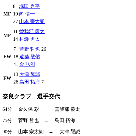
8
堀田 秀平
MF
10
向 慎一
27
山本 宗太朗
11
曽我部 慶太
MF
14
村瀬 勇太
7
菅野 哲也
26
FW
18
遠藤 敬佑
41
金 弘淵
13
大津 耀誠
FW
26
島田 拓海
7
奈良クラブ 選手交代
64分
金久保 彩
→
曽我部 慶太
75分
菅野 哲也
→
島田 拓海
90分
山本 宗太朗
→
大津 耀誠