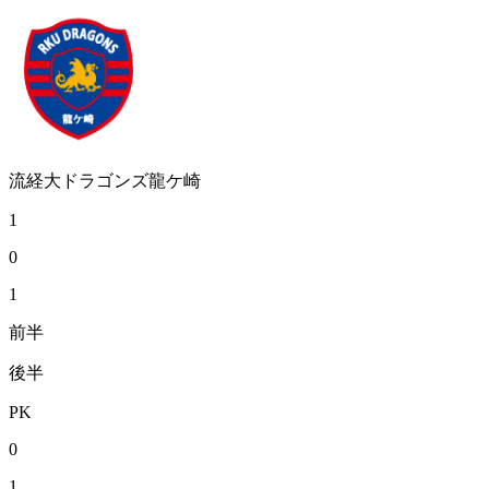
流経大ドラゴンズ龍ケ崎
1
0
1
前半
後半
PK
0
1