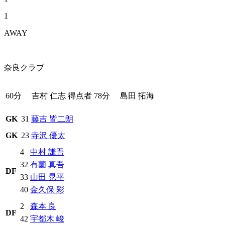
1
AWAY
奈良クラブ
60分
吉村 仁志
得点者
78分
島田 拓海
GK
31
藤吉 皆二朗
GK
23
寺沢 優太
4
中村 謙吾
32
有薗 真吾
DF
33
山田 晃平
40
金久保 彩
2
森本 良
DF
42
宇都木 峻