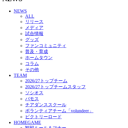
チアダンススクール
NEWS
ボランティアチーム「volundeer」
ALL
ビクトリーロード
リリース
HOMEGAME
メディア
観戦ルール＆マナー
試合情報
ホームゲーム運営管理規定
グッズ
Jリーグ運営管理規定
ファンコミュニティ
写真・動画使用ガイドライン
普及・育成
ロートフィールド奈良
ホームタウン
SCHEDULE
コラム
2026/27
練習見学時のファンサービスについて
その他
TICKET
TEAM
奈良クラブ明治安田J3リーグ2026/27シーズン試
2026/27トップチーム
合観戦チケット
2026/27トップチームスタッフ
奈良クラブ明治安田Ｊ3リーグ 2026/27シーズン
ソシオス
「鹿パス」
バモス
観戦ルール＆マナー
チアダンススクール
FANCOMMUNITY
ボランティアチーム「volundeer」
2026/27ファンコミュニティ
ビクトリーロード
サポートショップ
HOMEGAME
GOODS
観戦ルール＆マナー