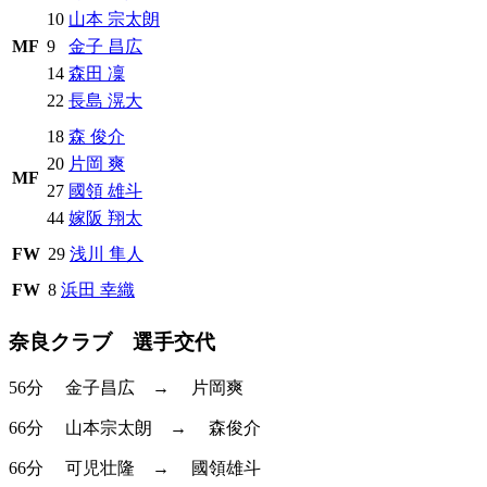
10
山本 宗太朗
MF
9
金子 昌広
14
森田 凜
22
長島 滉大
18
森 俊介
20
片岡 爽
MF
27
國領 雄斗
44
嫁阪 翔太
FW
29
浅川 隼人
FW
8
浜田 幸織
奈良クラブ 選手交代
56分
金子昌広
→
片岡爽
66分
山本宗太朗
→
森俊介
66分
可児壮隆
→
國領雄斗