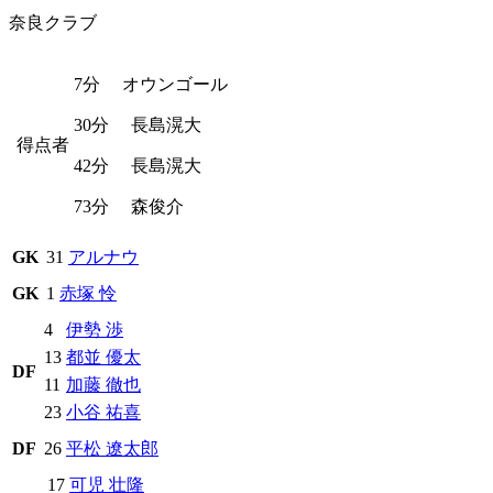
奈良クラブ
7分
オウンゴール
30分
長島滉大
得点者
42分
長島滉大
73分
森俊介
GK
31
アルナウ
GK
1
赤塚 怜
4
伊勢 渉
13
都並 優太
DF
11
加藤 徹也
23
小谷 祐喜
DF
26
平松 遼太郎
17
可児 壮隆