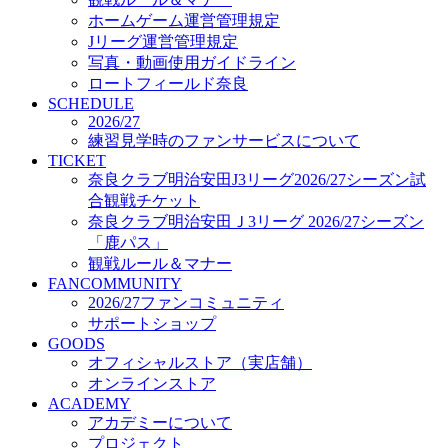
オフィシャルストア（実店舗）
ホームゲーム運営管理規定
オンラインストア
Jリーグ運営管理規定
ACADEMY
写真・動画使用ガイドライン
アカデミーについて
ロートフィールド奈良
プロジェクト
SCHEDULE
コーチ&スタッフ
2026/27
ジュニア
練習見学時のファンサービスについて
ジュニアユース
TICKET
奈良クラブ明治安田J3リーグ2026/27シーズン試
ユース
合観戦チケット
練習拠点（ナラディーア）
奈良クラブ明治安田Ｊ3リーグ 2026/27シーズン
SCHOOL
CLUB
「鹿パス」
2026/27 パートナー企業
観戦ルール＆マナー
パートナー募集
FANCOMMUNITY
クラブ理念
2026/27ファンコミュニティ
クラブ情報
サポートショップ
サステナビリティ
GOODS
オフィシャルストア（実店舗）
Web制作支援
オンラインストア
応援プロジェクト
ACADEMY
アカデミーについて
プロジェクト