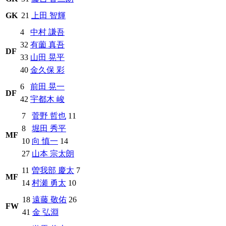
GK
21
上田 智輝
4
中村 謙吾
32
有薗 真吾
DF
33
山田 晃平
40
金久保 彩
6
前田 晃一
DF
42
宇都木 峻
7
菅野 哲也
11
8
堀田 秀平
MF
10
向 慎一
14
27
山本 宗太朗
11
曽我部 慶太
7
MF
14
村瀬 勇太
10
18
遠藤 敬佑
26
FW
41
金 弘淵