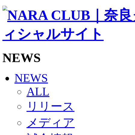
ソシオス
バモス
チアダンススクール
ボランティアチーム「volundeer」
ビクトリーロード
HOMEGAME
観戦ルール＆マナー
ホームゲーム運営管理規定
NEWS
Jリーグ運営管理規定
写真・動画使用ガイドライン
ロートフィールド奈良
SCHEDULE
NEWS
2026/27
練習見学時のファンサービスについて
ALL
TICKET
奈良クラブ明治安田J3リーグ2026/27シーズン試
リリース
奈良クラブ明治安田Ｊ3リーグ 2026/27シーズン
観戦ルール＆マナー
FANCOMMUNITY
メディア
2026/27ファンコミュニティ
サポートショップ
GOODS