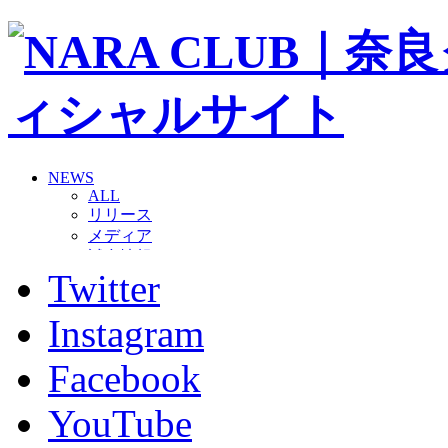
NEWS
ALL
リリース
メディア
試合情報
Twitter
グッズ
ファンコミュニティ
普及・育成
Instagram
ホームタウン
コラム
Facebook
その他
TEAM
YouTube
2026/27トップチーム
2026/27トップチームスタッフ