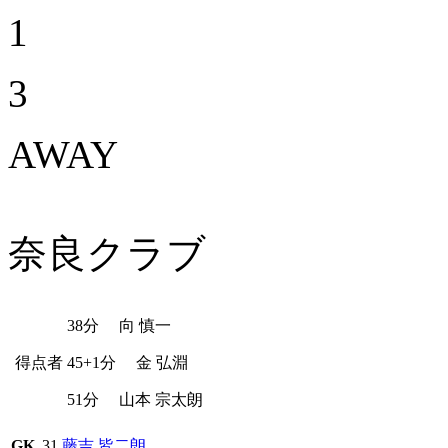
1
3
AWAY
奈良クラブ
38分
向 慎一
得点者
45+1分
金 弘淵
51分
山本 宗太朗
GK
31
藤吉 皆二朗