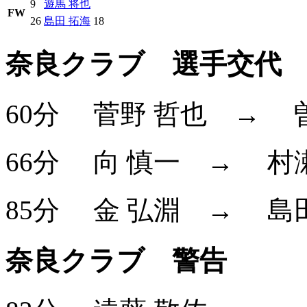
9
遊馬 将也
FW
26
島田 拓海
18
奈良クラブ 選手交代
60分
菅野 哲也
→
66分
向 慎一
→
村
85分
金 弘淵
→
島
奈良クラブ 警告