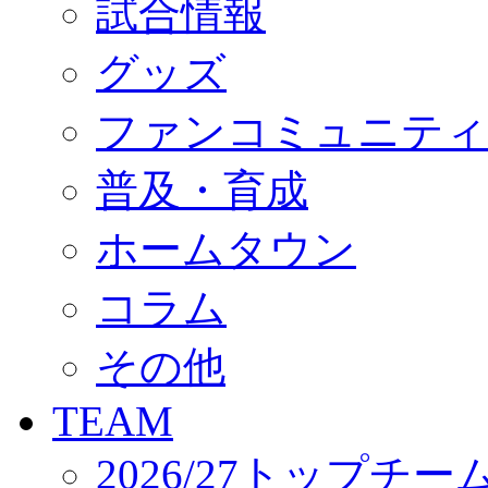
試合情報
オフィシャルストア（実店舗）
オンラインストア
ACADEMY
グッズ
アカデミーについて
プロジェクト
ファンコミュニティ
コーチ&スタッフ
ジュニア
ジュニアユース
普及・育成
ユース
練習拠点（ナラディーア）
ホームタウン
SCHOOL
CLUB
2026/27 パートナー企業
コラム
パートナー募集
クラブ理念
クラブ情報
その他
サステナビリティ
Web制作支援
TEAM
応援プロジェクト
2026/27トップチー