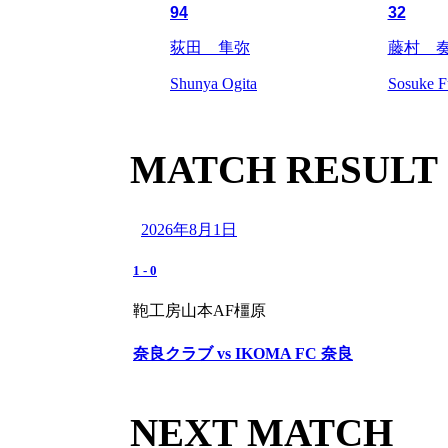
94
32
荻田 隼弥
藤村 
Shunya Ogita
Sosuke F
MATCH RESULT
2026年8月1日
1
-
0
鞄工房山本AF橿原
奈良クラブ vs IKOMA FC 奈良
NEXT MATCH