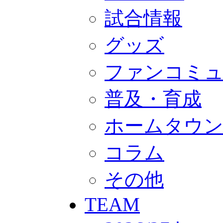
GOODS
オフィシャルストア（実店舗）
試合情報
オンラインストア
ACADEMY
グッズ
アカデミーについて
プロジェクト
コーチ&スタッフ
ファンコミ
ジュニア
ジュニアユース
ユース
普及・育成
練習拠点（ナラディーア）
SCHOOL
ホームタウ
CLUB
2026/27 パートナー企業
パートナー募集
コラム
クラブ理念
クラブ情報
サステナビリティ
その他
Web制作支援
応援プロジェクト
TEAM