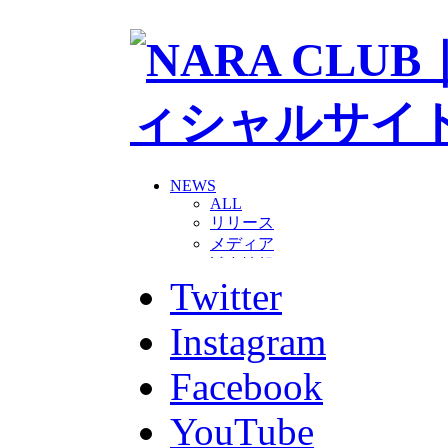
NEWS
ALL
リリース
メディア
試合情報
Twitter
グッズ
ファンコミュニティ
普及・育成
Instagram
ホームタウン
コラム
Facebook
その他
TEAM
YouTube
2026/27トップチーム