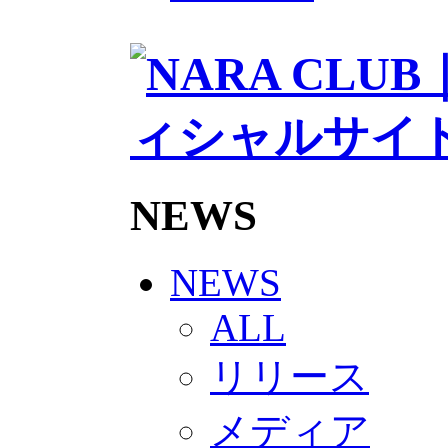
2026/27トップチームスタッフ
ソシオス
バモス
チアダンススクール
ボランティアチーム「volundeer
ビクトリーロード
HOMEGAME
観戦ルール＆マナー
ホームゲーム運営管理規定
Jリーグ運営管理規定
NEWS
写真・動画使用ガイドライン
ロートフィールド奈良
SCHEDULE
2026/27
NEWS
練習見学時のファンサービスに
TICKET
ALL
奈良クラブ明治安田J3リーグ202
奈良クラブ明治安田Ｊ3リーグ 20
リリース
観戦ルール＆マナー
FANCOMMUNITY
2026/27ファンコミュニティ
メディア
サポートショップ