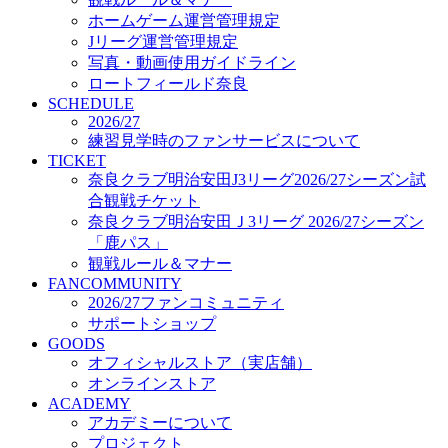
オフィシャルストア（実店舗）
ホームゲーム運営管理規定
オンラインストア
Jリーグ運営管理規定
ACADEMY
写真・動画使用ガイドライン
アカデミーについて
ロートフィールド奈良
プロジェクト
SCHEDULE
コーチ&スタッフ
2026/27
ジュニア
練習見学時のファンサービスについて
ジュニアユース
TICKET
奈良クラブ明治安田J3リーグ2026/27シーズン試
ユース
合観戦チケット
練習拠点（ナラディーア）
奈良クラブ明治安田Ｊ3リーグ 2026/27シーズン
SCHOOL
CLUB
「鹿パス」
2026/27 パートナー企業
観戦ルール＆マナー
パートナー募集
FANCOMMUNITY
クラブ理念
2026/27ファンコミュニティ
クラブ情報
サポートショップ
サステナビリティ
GOODS
オフィシャルストア（実店舗）
Web制作支援
オンラインストア
応援プロジェクト
ACADEMY
アカデミーについて
プロジェクト