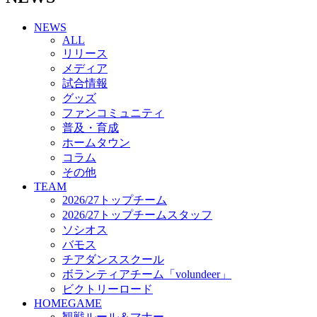
チアダンススクール
NEWS
ボランティアチーム「volundeer」
ALL
ビクトリーロード
リリース
HOMEGAME
メディア
観戦ルール＆マナー
試合情報
ホームゲーム運営管理規定
グッズ
Jリーグ運営管理規定
ファンコミュニティ
写真・動画使用ガイドライン
普及・育成
ロートフィールド奈良
ホームタウン
SCHEDULE
コラム
2026/27
練習見学時のファンサービスについて
その他
TICKET
TEAM
奈良クラブ明治安田J3リーグ2026/27シーズン試
2026/27トップチーム
合観戦チケット
2026/27トップチームスタッフ
奈良クラブ明治安田Ｊ3リーグ 2026/27シーズン
ソシオス
「鹿パス」
バモス
観戦ルール＆マナー
チアダンススクール
FANCOMMUNITY
ボランティアチーム「volundeer」
2026/27ファンコミュニティ
ビクトリーロード
サポートショップ
HOMEGAME
GOODS
観戦ルール＆マナー