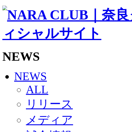
ソシオス
バモス
チアダンススクール
ボランティアチーム「volundeer」
ビクトリーロード
HOMEGAME
観戦ルール＆マナー
ホームゲーム運営管理規定
NEWS
Jリーグ運営管理規定
写真・動画使用ガイドライン
ロートフィールド奈良
SCHEDULE
NEWS
2026/27
練習見学時のファンサービスについて
ALL
TICKET
奈良クラブ明治安田J3リーグ2026/27シーズン試
リリース
奈良クラブ明治安田Ｊ3リーグ 2026/27シーズン
観戦ルール＆マナー
FANCOMMUNITY
メディア
2026/27ファンコミュニティ
サポートショップ
GOODS