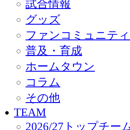
試合情報
オフィシャルストア（実店舗）
オンラインストア
ACADEMY
グッズ
アカデミーについて
プロジェクト
ファンコミュニティ
コーチ&スタッフ
ジュニア
ジュニアユース
普及・育成
ユース
練習拠点（ナラディーア）
ホームタウン
SCHOOL
CLUB
2026/27 パートナー企業
コラム
パートナー募集
クラブ理念
クラブ情報
その他
サステナビリティ
Web制作支援
TEAM
応援プロジェクト
2026/27トップチー