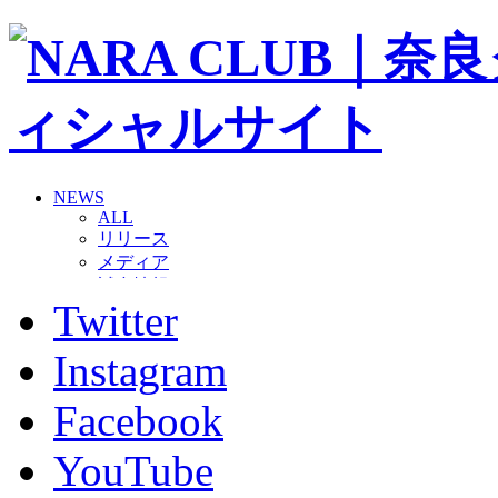
NEWS
ALL
リリース
メディア
試合情報
Twitter
グッズ
ファンコミュニティ
普及・育成
Instagram
ホームタウン
コラム
Facebook
その他
TEAM
YouTube
2026/27トップチーム
2026/27トップチームスタッフ