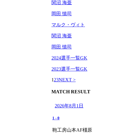
関沼 海亜
岡田 慎司
マルク・ヴィト
関沼 海亜
岡田 慎司
2024選手一覧GK
2023選手一覧GK
1
2
3
NEXT >
MATCH RESULT
2026年8月1日
1
-
0
鞄工房山本AF橿原