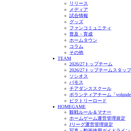
ボランティアチーム「volunde
リリース
ビクトリーロード
メディア
HOMEGAME
試合情報
観戦ルール＆マナー
グッズ
ホームゲーム運営管理規定
ファンコミュニティ
Jリーグ運営管理規定
普及・育成
写真・動画使用ガイドライン
ホームタウン
ロートフィールド奈良
コラム
SCHEDULE
その他
2026/27
TEAM
練習見学時のファンサービス
2026/27トップチーム
TICKET
2026/27トップチームスタッ
奈良クラブ明治安田J3リーグ2
ソシオス
奈良クラブ明治安田Ｊ3リーグ 
バモス
観戦ルール＆マナー
チアダンススクール
FANCOMMUNITY
ボランティアチーム「volunde
2026/27ファンコミュニティ
ビクトリーロード
サポートショップ
HOMEGAME
GOODS
観戦ルール＆マナー
オフィシャルストア（実店舗
ホームゲーム運営管理規定
オンラインストア
Jリーグ運営管理規定
ACADEMY
アカデミーについて
写真・動画使用ガイドライン