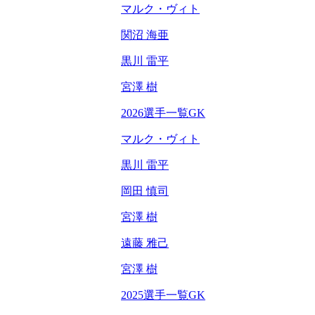
マルク・ヴィト
関沼 海亜
黒川 雷平
宮澤 樹
2026選手一覧GK
マルク・ヴィト
黒川 雷平
岡田 慎司
宮澤 樹
遠藤 雅己
宮澤 樹
2025選手一覧GK