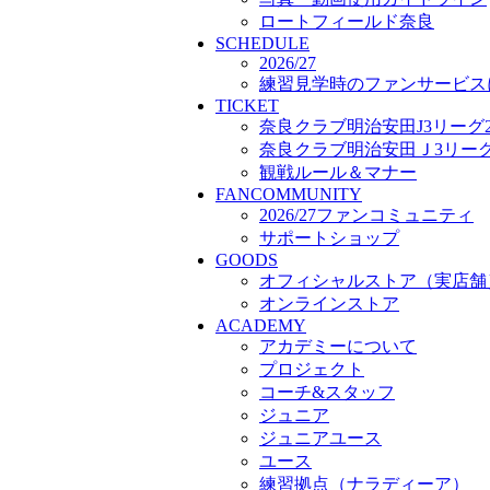
プロジェクト
ロートフィールド奈良
SCHEDULE
コーチ&スタッフ
2026/27
ジュニア
練習見学時のファンサービス
ジュニアユース
TICKET
ユース
奈良クラブ明治安田J3リーグ2
練習拠点（ナラディーア）
奈良クラブ明治安田Ｊ3リーグ 
SCHOOL
観戦ルール＆マナー
CLUB
FANCOMMUNITY
2026/27 パートナー企業
2026/27ファンコミュニティ
パートナー募集
サポートショップ
クラブ理念
GOODS
クラブ情報
オフィシャルストア（実店舗
サステナビリティ
オンラインストア
Web制作支援
ACADEMY
応援プロジェクト
アカデミーについて
プロジェクト
コーチ&スタッフ
ジュニア
ジュニアユース
ユース
練習拠点（ナラディーア）