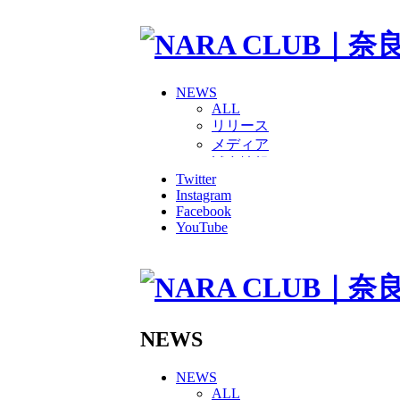
NEWS
ALL
リリース
メディア
試合情報
Twitter
グッズ
Instagram
ファンコミュニティ
Facebook
普及・育成
YouTube
ホームタウン
コラム
その他
TEAM
2026/27トップチーム
2026/27トップチームスタッ
NEWS
ソシオス
バモス
NEWS
チアダンススクール
ALL